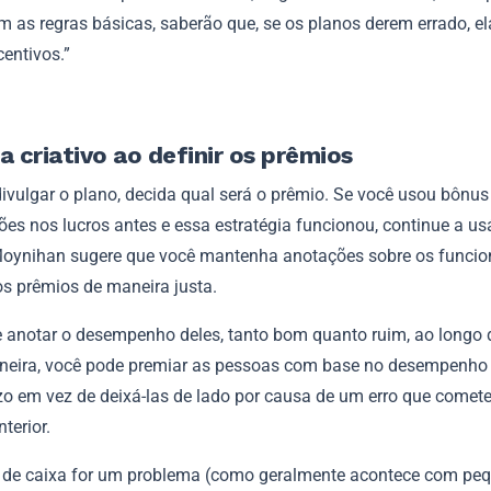
m as regras básicas, saberão que, se os planos derem errado, e
centivos.”
a criativo ao definir os prêmios
ivulgar o plano, decida qual será o prêmio. Se você usou bônus
ões nos lucros antes e essa estratégia funcionou, continue a us
Moynihan sugere que você mantenha anotações sobre os funcio
 os prêmios de maneira justa.
 anotar o desempenho deles, tanto bom quanto ruim, ao longo 
eira, você pode premiar as pessoas com base no desempenho
zo em vez de deixá-las de lado por causa de um erro que comet
terior.
o de caixa for um problema (como geralmente acontece com pe