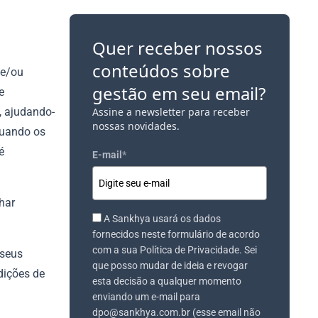
Quer receber nossos
conteúdos sobre
 e/ou
gestão em seu email?
e
, ajudando-
Assine a newsletter para receber
nossas novidades.
quando os
é
E-mail
*
har
A Sankhya usará os dados
fornecidos neste formulário de acordo
com a sua Política de Privacidade. Sei
 seus
que posso mudar de ideia e revogar
dições de
esta decisão a qualquer momento
enviando um e-mail para
dpo@sankhya.com.br (esse email não