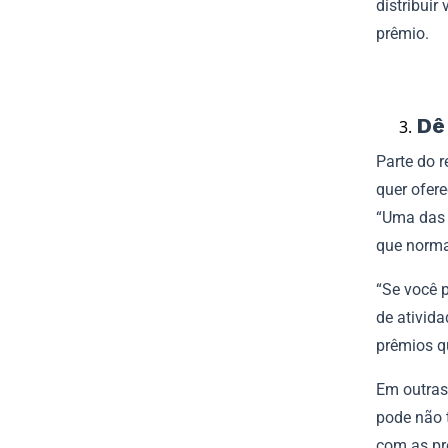
distribui
prêmio.
Dê
Parte do 
quer ofer
“Uma das 
que norma
“Se você 
de ativid
prêmios q
Em outras
pode não 
com as pre