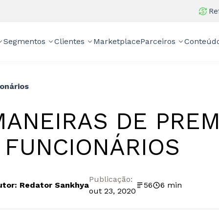
Re
Segmentos
Clientes
Marketplace
Parceiros
Conteúd
onários
MANEIRAS DE PREM
 FUNCIONÁRIOS
Publicação:
utor: Redator Sankhya
56
6 min
out 23, 2020