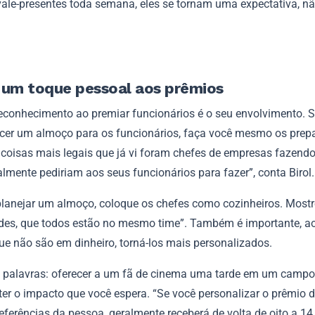
r vale-presentes toda semana, eles se tornam uma expectativa, n
 um toque pessoal aos prêmios
reconhecimento ao premiar funcionários é o seu envolvimento. 
ecer um almoço para os funcionários, faça você mesmo os prepa
coisas mais legais que já vi foram chefes de empresas fazendo
lmente pediriam aos seus funcionários para fazer”, conta Birol
planejar um almoço, coloque os chefes como cozinheiros. Mostr
ades, que todos estão no mesmo time”. Também é importante, ao
ue não são em dinheiro, torná-los mais personalizados.
 palavras: oferecer a um fã de cinema uma tarde em um campo
ter o impacto que você espera. “Se você personalizar o prêmio 
ferências da pessoa, geralmente receberá de volta de oito a 14