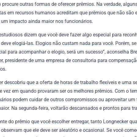
 procure outras formas de oferecer prêmios. Na verdade, algun
stas em recursos humanos acreditam que prêmios que não são 
 um impacto ainda maior nos funcionários.
estudiosos dizem que você deve fazer algo especial para recon
 deve elogiá-las. Elogios não custam nada para você. Porém, se
cial para acompanhar o elogio, será um sucesso”, aconselha Br
r, presidente de uma empresa de consultoria para compensaçã
os.
 descobriu que a oferta de horas de trabalho flexíveis e uma se
de vez em quando provaram ser os melhores prêmios. Com o temp
nários podem cuidar de outros compromissos ou aproveitar um 
ior. Na segunda-feira, voltarão descansados e prontos para tr
nte do prêmio que você escolher entregar, tanto Longnecker qu
observam que ele deve ser aleatório e ocasional. Se você come