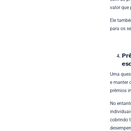
valor que
Ele também
para os s
Pr
esq
Uma questã
e manter 
prêmios in
No entant
individuai
cobrindo 
desempenh