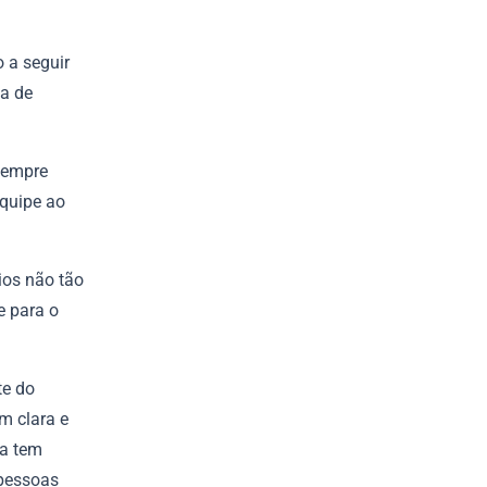
 a seguir
sa de
sempre
equipe ao
ios não tão
e para o
te do
 clara e
sa tem
 pessoas