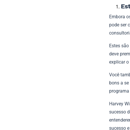
Es
Embora os
pode ser 
consultori
Estes são
deve prem
explicar 
Você tamb
bons a se
programa 
Harvey Wig
sucesso d
entendere
sucesso e