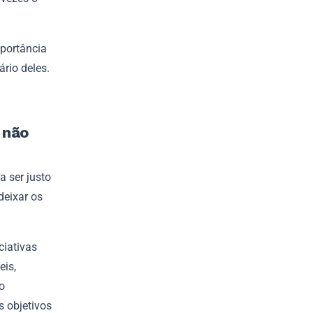
mportância
rio deles.
 não
a ser justo
deixar os
ciativas
eis,
o
 objetivos