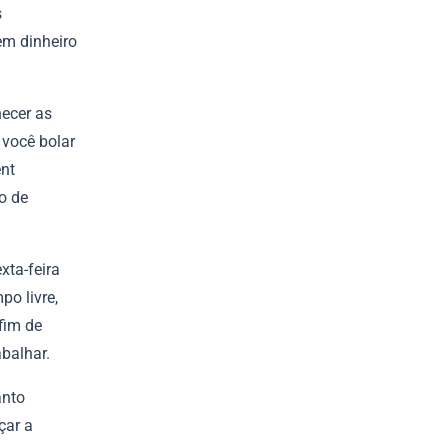
s
em dinheiro
hecer as
 você bolar
ent
o de
xta-feira
o livre,
fim de
abalhar.
anto
çar a