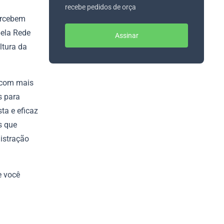
recebe pedidos de orça
ercebem
pela Rede
Assinar
ltura da
 com mais
s para
ta e eficaz
s que
istração
e você