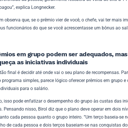
 pagou”, explica Longnecker.
 observa que, se o prêmio vier de você, o chefe, vai ter mais i
eus funcionários do que se você acrescentasse um bônus ao salá
êmios em grupo podem ser adequados, mas
ueça as iniciativas individuais
o final é decidir até onde vai o seu plano de recompensas. Par
o programa simples, parece lógico oferecer prêmios em grupo e 
dividuais para o salário.
o, isso pode enfatizar o desempenho do grupo às custas das ini
s. Pensando nisso, Birol diz que o plano deve operar em dois nív
tanto cada pessoa quanto o grupo inteiro. “Um terço baseia-se n
o de cada pessoa e dois terços baseiam-se nas conquistas dos