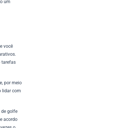
ão um
Se você
rativos.
 tarefas
.
e, por meio
 lidar com
 de golfe
de acordo
 vezes o