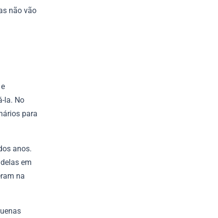
las não vão
 e
á-la. No
nários para
dos anos.
 delas em
eram na
quenas