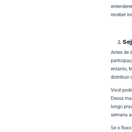
entendere
receber in
Sej
Antes de d
participaç
entanto, 
distribuir
Você pode
Dessa man
longo pra
semana an
Se o flux