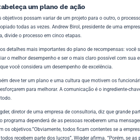
tabeleça um plano de ação
 objetivos possam variar de um projeto para o outro, o processo
copiado todas as vezes. Andrew Birol, presidente de uma empre
a, divide o processo em cinco etapas.
 os detalhes mais importantes do plano de recompensas: você 
iar o melhor desempenho e ser o mais claro possível com sua 
o que você considera um desempenho de excelência.
ém deve ter um plano e uma cultura que motivem os funcionár
 esforçarem para melhorar. A comunicação é o ingrediente-chav
todo.
der, diretor de uma empresa de consultoria, diz que grande par
o programa dependerá de as pessoas receberem uma mensagem
m os objetivos.”Obviamente, todos ficam contentes se a empre
 todos recebem parte dos lucros”, Wigder afirma. “Porém, se as