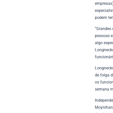
empresas)
especiali
podem ter
“Grandes 
pessoas e
algo espe
Longnecke
funcionári
Longnecker
de folga 
os funcio
semana ma
Independe
Moynihan 