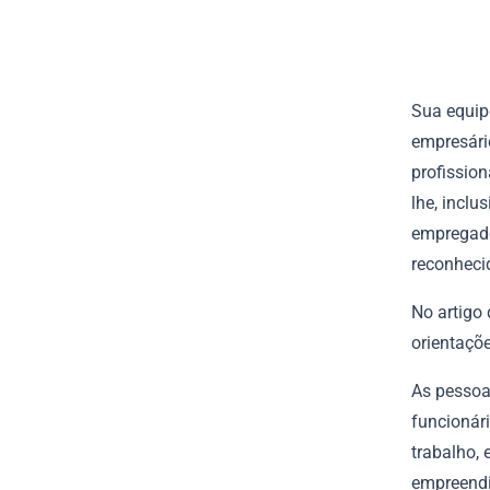
Sua equip
empresári
profissio
lhe, inclu
empregado
reconheci
No artigo
orientaçõe
As pessoa
funcionári
trabalho, 
empreendim