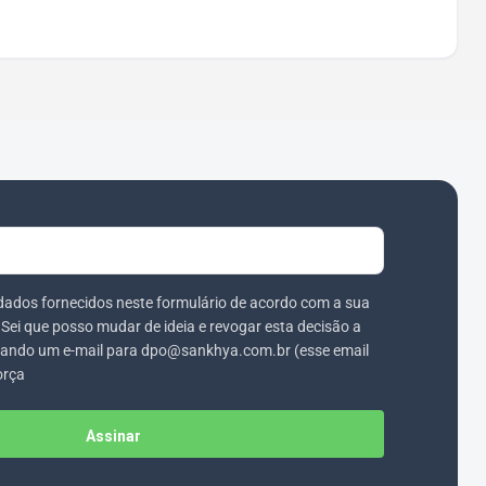
dados fornecidos neste formulário de acordo com a sua
. Sei que posso mudar de ideia e revogar esta decisão a
ando um e-mail para dpo@sankhya.com.br (esse email
orça
Assinar