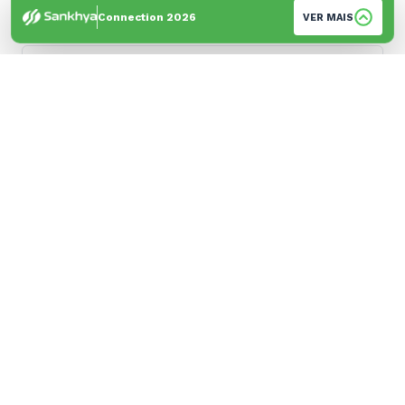
+55
Brazil
Connection 2026
VER MAIS
+55
Empresa
*
Cidade
*
Sua empresa é cliente Sankhya?
*
Sim
Não
Sou parceiro de negócios
Acompanho conteúdos e publicações da
empresa
Sou cliente
Sou colaborador da Sankhya