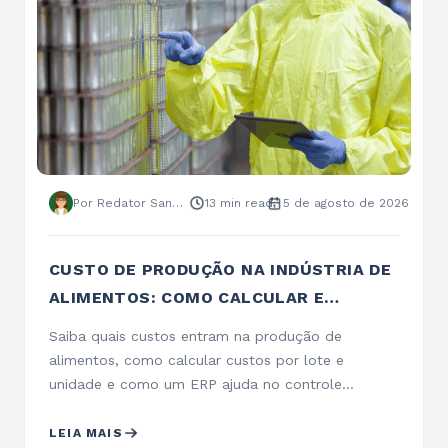
Por Redator Sankhya
13 min read
5 de agosto de 2026
VIGILÂNCIA SANITÁRIA DE ALIMENTOS:
NORMAS, FISCALIZAÇÃO E COMO SE
PREPARAR
Entenda como funciona a vigilância sanitária de
alimentos, o que é avaliado nas inspeções,
documentos exigidos e como preparar sua
empresa.