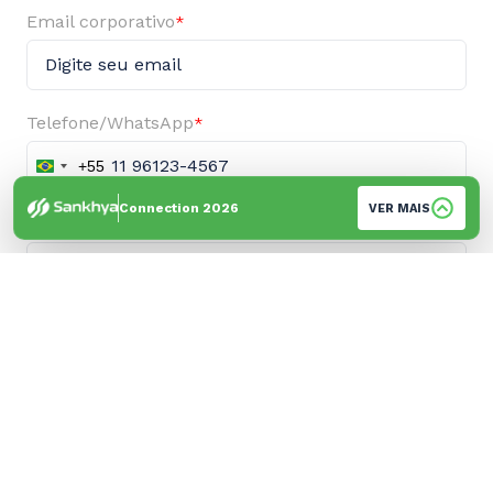
Email corporativo
*
Telefone/WhatsApp
*
+55
Brazil
+55
Connection 2026
VER MAIS
Empresa
*
Cidade
*
Sua empresa é cliente Sankhya?
*
Sim
Não