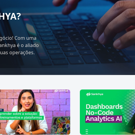
HYA?
egócio! Com uma
Sankhya é o aliado
suas operações.