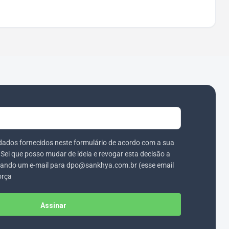
dados fornecidos neste formulário de acordo com a sua
. Sei que posso mudar de ideia e revogar esta decisão a
ando um e-mail para dpo@sankhya.com.br (esse email
orça
Assinar