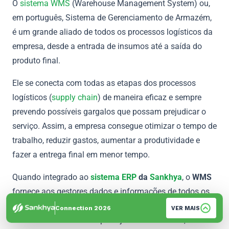
O
sistema WMS
(Warehouse Management System) ou,
em português, Sistema de Gerenciamento de Armazém,
é um grande aliado de todos os processos logísticos da
empresa, desde a entrada de insumos até a saída do
produto final.
Ele se conecta com todas as etapas dos processos
logísticos (
supply chain
) de maneira eficaz e sempre
prevendo possíveis gargalos que possam prejudicar o
serviço. Assim, a empresa consegue otimizar o tempo de
trabalho, reduzir gastos, aumentar a produtividade e
fazer a entrega final em menor tempo.
Quando integrado ao
sistema ERP
da
Sankhya
, o
WMS
fornece aos gestores dados e informações de todos os
processos em tempo real, centralizados em um único
Connection 2026
VER MAIS
ambiente. Ele auxilia no planejamento da rotina,