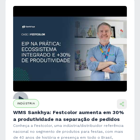
INDÚSTRIA
WMS Sankhya: Festcolor aumenta em 30%
a produtividade na separação de pedidos
Conheça a Festcolor, uma indústria/distribuidor referência
nacional no segmento de produtos para festas, com mais
de 40 anos de história e presença em todo o Brasil,