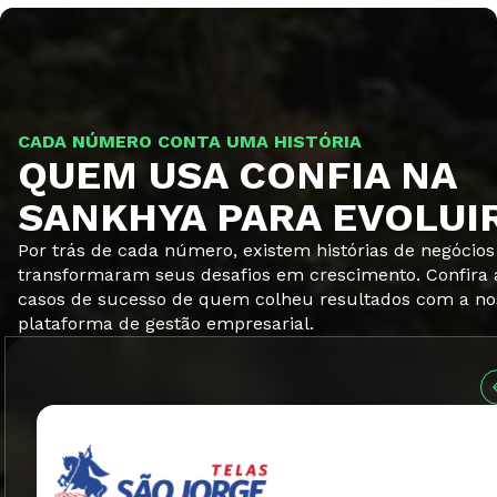
CADA NÚMERO CONTA UMA HISTÓRIA
CADA NÚMERO CONTA UMA HISTÓRIA
QUEM USA CONFIA NA
QUEM USA CONFIA NA
SANKHYA PARA EVOLUI
SANKHYA PARA EVOLUI
Por trás de cada número, existem histórias de negócio
Por trás de cada número, existem histórias de negócio
transformaram seus desafios em crescimento. Confira 
transformaram seus desafios em crescimento. Confira 
casos de sucesso de quem colheu resultados com a no
casos de sucesso de quem colheu resultados com a no
plataforma de gestão empresarial.
plataforma de gestão empresarial.
Case de sucesso telas-sao-jorge-logo
Case de sucesso para-cabos-case