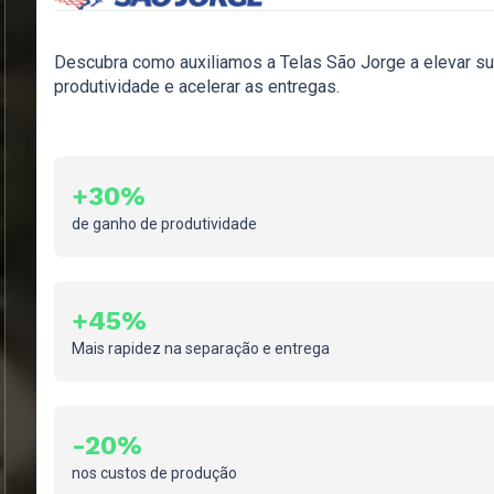
Descubra como auxiliamos a Telas São Jorge a elevar s
A Pará Cabos é referência no uso das soluções Sankhya
produtividade e acelerar as entregas.
alavancar seus resultados. Alguns números que compro
parceria:
+30%
+300%
de ganho de produtividade
de aumento no faturamento
+45%
+Dados
QUEM USA CONFIA NA SANKH
Mais rapidez na separação e entrega
e inteligência na gestão do estoque
-20%
-Perdas
nos custos de produção
e redução de inconsistências no inventário