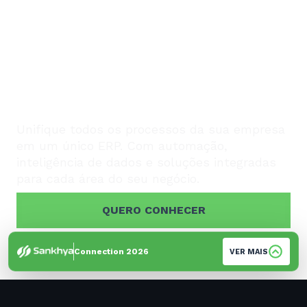
ECOSSISTEMA SANKHYA
PARA GESTÃO
EMPRESARIAL INTEGRADA
DE PONTA A PONTA
Unifique todos os processos da sua empresa
em um único ERP. Com automação,
inteligência de dados e soluções integradas
para cada área do seu negócio.
QUERO CONHECER
Connection 2026
VER MAIS