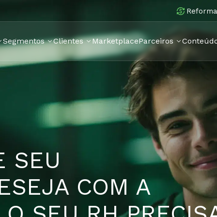
Reforma 
Segmentos
Clientes
Marketplace
Parceiros
Conteúd
E SEU
ESEJA COM A
O SEU RH PRECIS