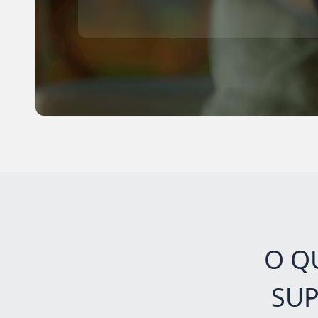
O Q
SUP