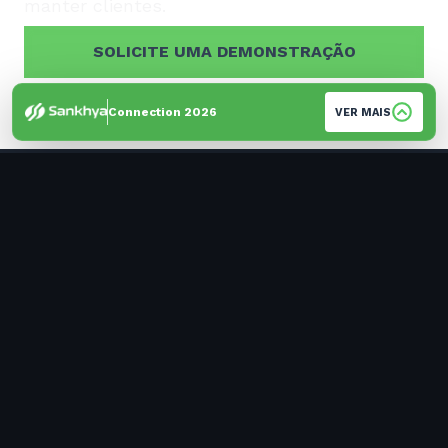
manter clientes.
SOLICITE UMA DEMONSTRAÇÃO
Connection 2026
VER MAIS
TUDO EM UM SÓ LUGAR:
MARKETING, CRM E ERP
A Flowbiz é a plataforma de automação de
marketing do ecossistema Sankhya, criada para
impulsionar vendas para qualquer tipo de negócio
(físico ou online). Integrada ao ERP Sankhya, ao
Ploomes CRM e às principais plataformas de e-
commerce, ela oferece fluxos prontos para cada
etapa da jornada, como recompra, abandono de
carrinhos no site, fidelização e follow-ups
automáticos.