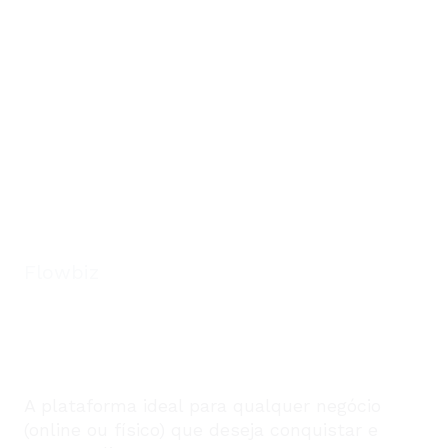
Flowbiz
AUTOMAÇÃO DE
MARKETING PARA SUAS
VENDAS
A plataforma ideal para qualquer negócio
(online ou físico) que deseja conquistar e