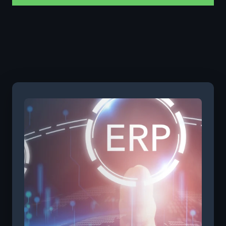
O ecossistema Sankhya vai além do ERP, reunindo
soluções integradas para empresas de serviços ao
consumidor final e tecnologias que potencializam
resultados. É uma plataforma de gestão
empresarial para serviços B2C com automação de
processos escalável e flexível, garantindo que seu
negócio esteja sempre alinhado às melhores
práticas.
Também oferecemos um ERP na nuvem para
serviços B2C, com segurança, mobilidade e acesso
em tempo real para toda a equipe.
A integração entre soluções foi pensada para
entregar resultados consistentes e sustentáveis,
aumentando a produtividade e fortalecendo a
relação com o consumidor final.
Mais do que tecnologia, oferecemos segurança,
escalabilidade e flexibilidade para que você foque
no que realmente importa: oferecer o melhor