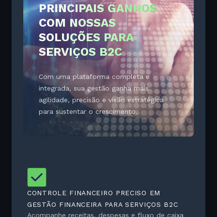
PRINCIPAIS GANHOS
serviço para o seu cliente.
COM NOSSAS
SOLUÇÕES PARA
SERVIÇOS B2C
Com uma plataforma completa e
integrada, sua gestão ganha mais
agilidade, precisão e visão estratégica
para sustentar o crescimento.
CONTROLE FINANCEIRO PRECISO EM
GESTÃO FINANCEIRA PARA SERVIÇOS B2C
Acompanhe receitas, despesas e fluxo de caixa