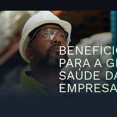
BENEFÍCI
PARA A 
SAÚDE D
EMPRES