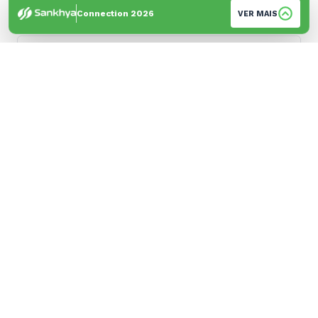
+55
Connection 2026
VER MAIS
Empresa
*
Cidade
*
Sua empresa é cliente Sankhya?
*
Sim
Não
Sou parceiro de negócios
Acompanho conteúdos e publicações da
empresa
Sou cliente
Sou colaborador da Sankhya
É o meu primeiro contato com a Sankhya