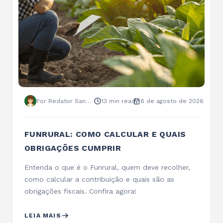
Por Redator Sankhya
13 min read
5 de agosto de 2026
CUSTO DE PRODUÇÃO NA INDÚSTRIA DE
ALIMENTOS: COMO CALCULAR E
CONTROLAR
Saiba quais custos entram na produção de
alimentos, como calcular custos por lote e
unidade e como um ERP ajuda no controle…
LEIA MAIS