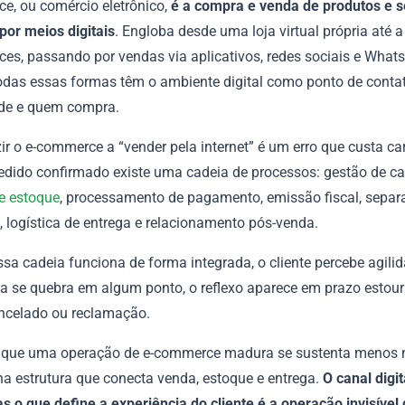
e, ou comércio eletrônico,
é a compra e venda de produtos e s
por meios digitais
. Engloba desde uma loja virtual própria até 
ces, passando por vendas via aplicativos, redes sociais e Wha
das essas formas têm o ambiente digital como ponto de contat
de e quem compra.
r o e-commerce a “vender pela internet” é um erro que custa car
edido confirmado existe uma cadeia de processos: gestão de ca
de estoque
, processamento de pagamento, emissão fiscal, separ
 logística de entrega e relacionamento pós-venda.
sa cadeia funciona de forma integrada, o cliente percebe agilid
a se quebra em algum ponto, o reflexo aparece em prazo estour
ncelado ou reclamação.
o que uma operação de e-commerce madura se sustenta menos 
na estrutura que conecta venda, estoque e entrega.
O canal digit
as o que define a experiência do cliente é a operação invisível