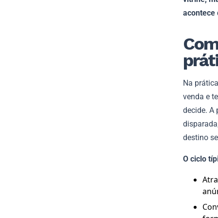
acontece 
Com
prát
Na prátic
venda e t
decide. A
disparada
destino s
O ciclo t
Atra
anún
Con