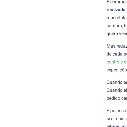
E-commerc
realizada 
marketpla
comum, to
quem ven
Mas reduzi
de cada p
controle 
expedição,
Quando es
Quando el
pedido ca
É por iss
si e mais 
vitrine, m