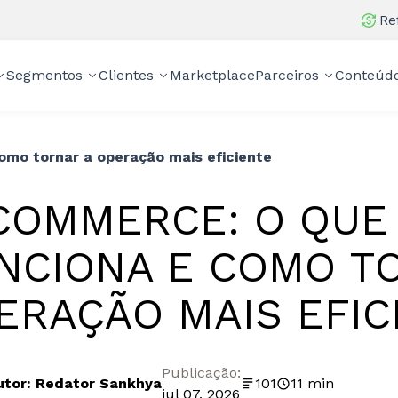
Re
Segmentos
Clientes
Marketplace
Parceiros
Conteúd
omo tornar a operação mais eficiente
COMMERCE: O QUE
NCIONA E COMO T
ERAÇÃO MAIS EFIC
Publicação:
utor: Redator Sankhya
101
11 min
jul 07, 2026