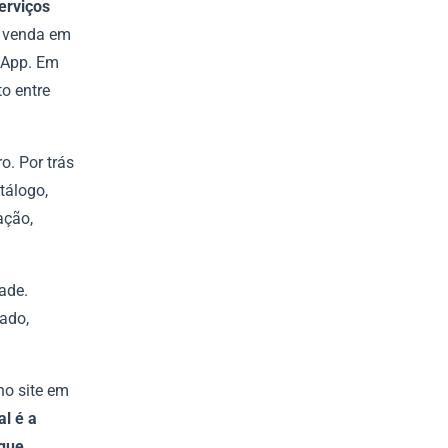
erviços
a venda em
tsApp. Em
o entre
o. Por trás
tálogo,
ação,
ade.
ado,
no site em
al é a
 que