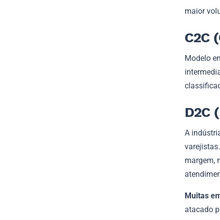
maior vol
C2C 
Modelo em
intermedi
classifica
D2C (
A indústr
varejistas
margem, m
atendimen
Muitas e
atacado pa