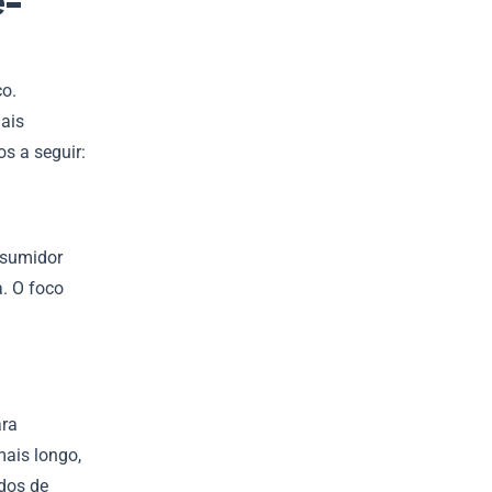
e-
o.
ais
os a seguir:
nsumidor
a. O foco
ara
mais longo,
idos de