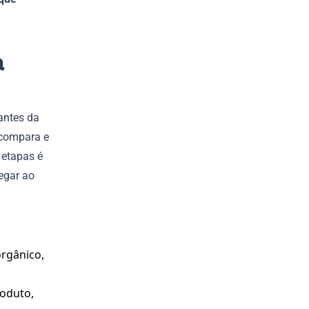
a
antes da
 compara e
 etapas é
egar ao
orgânico,
roduto,