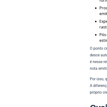
for
Proc
emit
Expe
rast
Pós-
esti
O ponto cr
desce aut
é nesse r
nota emit
Por isso, 
A diferen
próprio c