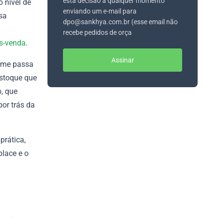
esta decisão a qualquer momento
 nível de
enviando um e-mail para
ssa
dpo@sankhya.com.br (esse email não
recebe pedidos de orça
s-venda
.
Assinar
time passa
estoque que
o, que
por trás da
prática,
place e o