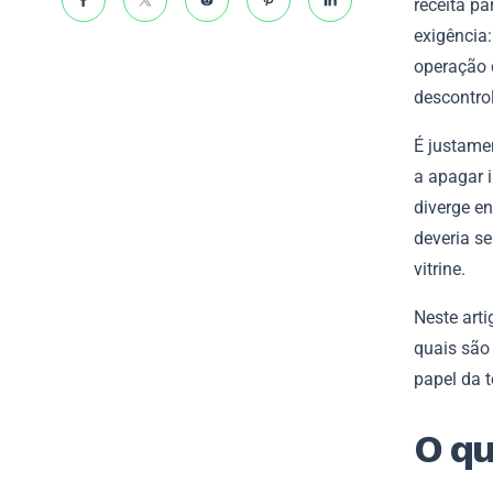
receita p
exigência:
operação 
descontrol
É justame
a apagar i
diverge en
deveria se
vitrine.
Neste arti
quais são 
papel da 
O q