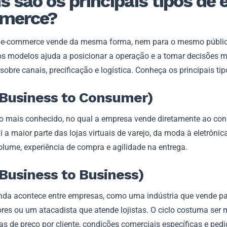
s são os principais tipos de 
merce?
e-commerce vende da mesma forma, nem para o mesmo públic
os modelos ajuda a posicionar a operação e a tomar decisões m
sobre canais, precificação e logística. Conheça os principais tip
Business to Consumer)
o mais conhecido, no qual a empresa vende diretamente ao co
lui a maior parte das lojas virtuais de varejo, da moda à eletrônic
olume, experiência de compra e agilidade na entrega.
Business to Business)
enda acontece entre empresas, como uma indústria que vende p
ores ou um atacadista que atende lojistas. O ciclo costuma ser 
s de preço por cliente, condições comerciais específicas e ped