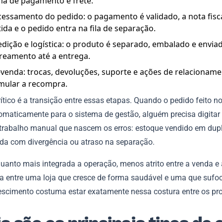
ma de pagamento e frete.
essamento do pedido: o pagamento é validado, a nota fisca
ida e o pedido entra na fila de separação.
dição e logística: o produto é separado, embalado e envia
reamento até a entrega.
venda: trocas, devoluções, suporte e ações de relacionam
mular a recompra.
ítico é a transição entre essas etapas. Quando o pedido feito no
omaticamente para o sistema de gestão, alguém precisa digitar 
etrabalho manual que nascem os erros: estoque vendido em dupl
ida com divergência ou atraso na separação.
quanto mais integrada a operação, menos atrito entre a venda e 
ça entre uma loja que cresce de forma saudável e uma que sufo
rescimento costuma estar exatamente nessa costura entre os pr