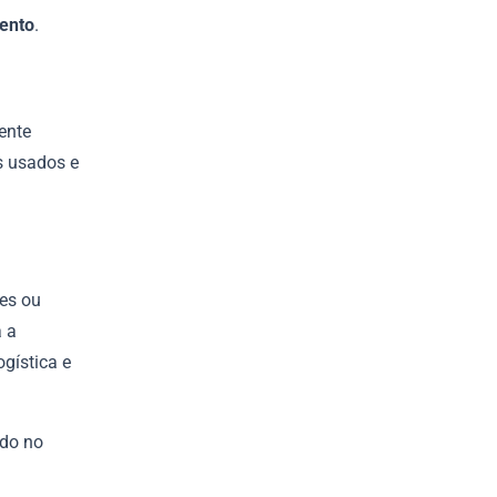
mento
.
ente
s usados e
res ou
a a
gística e
ndo no