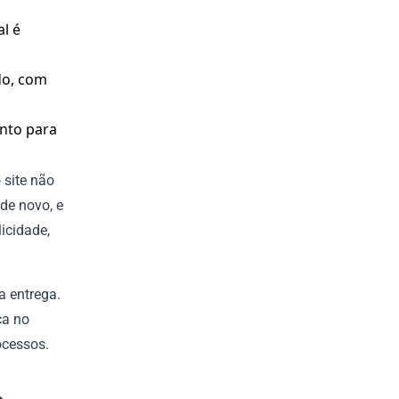
l é
do, com
ento para
 site não
de novo, e
icidade,
a entrega.
ca no
ocessos.