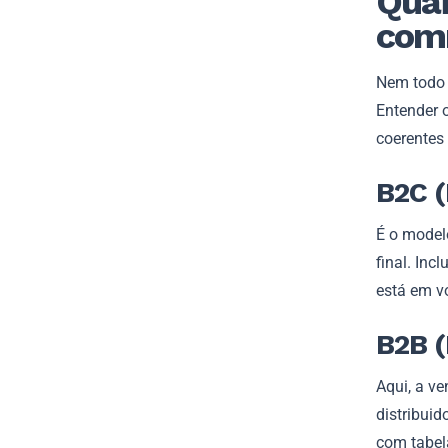
Quai
com
Nem todo 
Entender 
coerentes 
B2C (
É o model
final. Inc
está em v
B2B (
Aqui, a v
distribuid
com tabela