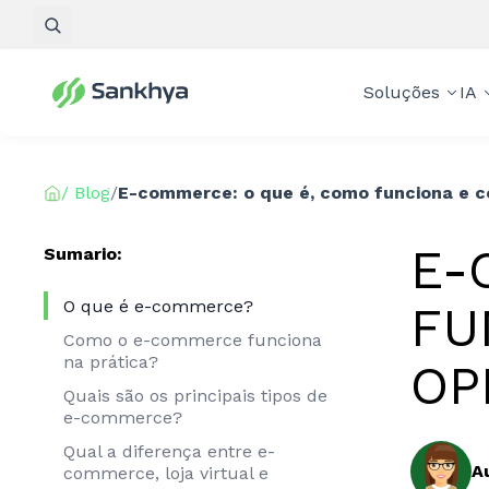
Pesquisar
Soluções
IA
/ Blog
/
E-commerce: o que é, como funciona e c
E-
Sumario:
O que é e-commerce?
FU
Como o e-commerce funciona
na prática?
OP
Quais são os principais tipos de
e-commerce?
Qual a diferença entre e-
A
commerce, loja virtual e