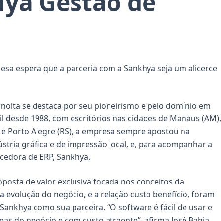
hya Gestão de
resa espera que a parceria com a Sankhya seja um alicerce
nolta se destaca por seu pioneirismo e pelo domínio em
sil desde 1988, com escritórios nas cidades de Manaus (AM),
C) e Porto Alegre (RS), a empresa sempre apostou na
ústria gráfica e de impressão local, e, para acompanhar a
cedora de ERP, Sankhya.
oposta de valor exclusiva focada nos conceitos da
evolução do negócio, e a relação custo benefício, foram
ankhya como sua parceira. “O software é fácil de usar e
eas do negócio e com custo atraente”, afirma José Bahia,