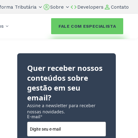
forma Tributária
Sobre
Developers
Contato
os
FALE COM ESPECIALISTA
Quer receber nossos
conteúdos sobre
gestão em seu
a
email?
Assine a newsletter para receber
nossas novidades.
E-mail
*