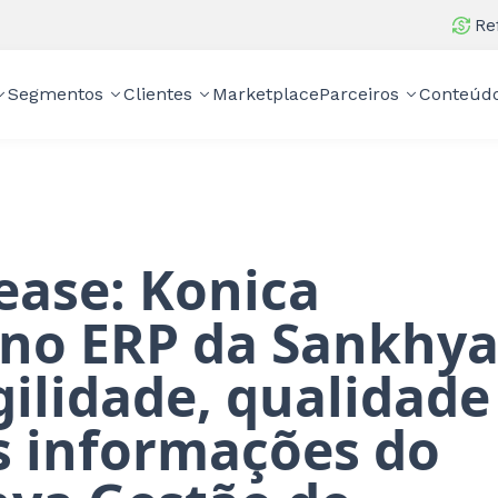
Re
Segmentos
Clientes
Marketplace
Parceiros
Conteúd
ease: Konica
 no ERP da Sankhy
gilidade, qualidade
s informações do