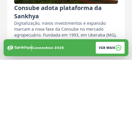
Consube adota plataforma da
Sankhya
Digitalização, novos investimentos e expansão
marcam a nova fase da Consube no mercado
agropecuário. Fundada em 1993, em Uberaba (MG),
…
Por: Equipe de Imprensa
Connection 2026
VER MAIS
© 2026 Sankhya. Todos os direitos reservados. | Desenvolvido por
GH Brandtech
Política de Privacidade