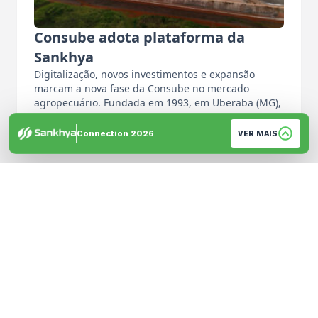
Consube adota plataforma da
Sankhya
Digitalização, novos investimentos e expansão
marcam a nova fase da Consube no mercado
agropecuário. Fundada em 1993, em Uberaba (MG),
…
Por: Equipe de Imprensa
Connection 2026
VER MAIS
© 2026 Sankhya. Todos os direitos reservados. | Desenvolvido por
GH Brandtech
Política de Privacidade