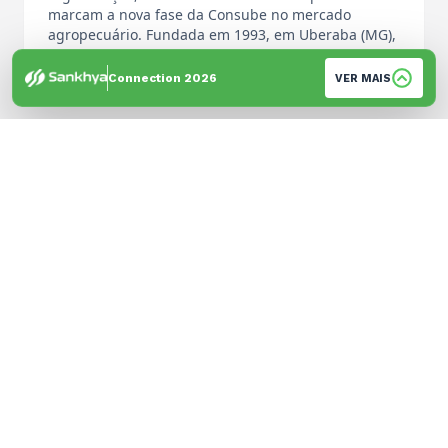
marcam a nova fase da Consube no mercado
agropecuário. Fundada em 1993, em Uberaba (MG),
…
Por: Equipe de Imprensa
Connection 2026
VER MAIS
© 2026 Sankhya. Todos os direitos reservados. | Desenvolvido por
GH Brandtech
Política de Privacidade