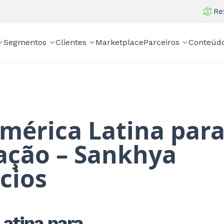
Re
Segmentos
Clientes
Marketplace
Parceiros
Conteúd
mérica Latina par
zação – Sankhya
cios
atina para