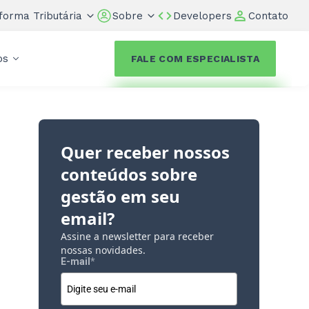
forma Tributária
Sobre
Developers
Contato
os
FALE COM ESPECIALISTA
Quer receber nossos
a
conteúdos sobre
gestão em seu
email?
Assine a newsletter para receber
nossas novidades.
E-mail
*