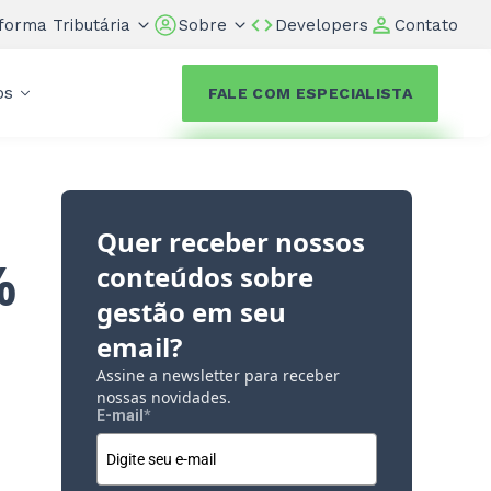
forma Tributária
Sobre
Developers
Contato
os
FALE COM ESPECIALISTA
Quer receber nossos
%
conteúdos sobre
gestão em seu
email?
Assine a newsletter para receber
nossas novidades.
E-mail
*