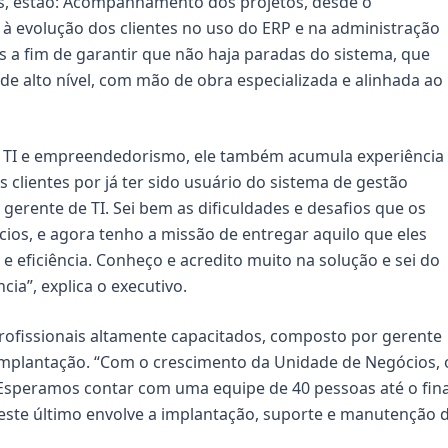
tos, estão: Acompanhamento dos projetos, desde o
 à evolução dos clientes no uso do ERP e na administração
 a fim de garantir que não haja paradas do sistema, que
a de alto nível, com mão de obra especializada e alinhada ao
TI e empreendedorismo, ele também acumula experiência
 clientes por já ter sido usuário do sistema de gestão
erente de TI. Sei bem as dificuldades e desafios que os
ios, e agora tenho a missão de entregar aquilo que eles
 eficiência. Conheço e acredito muito na solução e sei do
cia”, explica o executivo.
ofissionais altamente capacitados, composto por gerente
 implantação. “Com o crescimento da Unidade de Negócios, 
speramos contar com uma equipe de 40 pessoas até o fina
 este último envolve a implantação, suporte e manutenção 