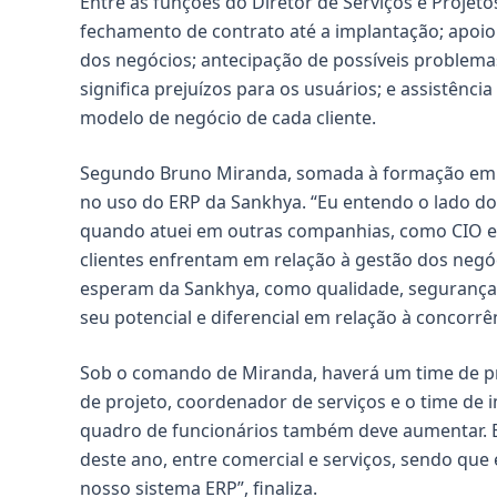
Entre as funções do Diretor de Serviços e Proje
fechamento de contrato até a implantação; apoio
dos negócios; antecipação de possíveis problemas
significa prejuízos para os usuários; e assistênci
modelo de negócio de cada cliente.
Segundo Bruno Miranda, somada à formação em 
no uso do ERP da Sankhya. “Eu entendo o lado dos
quando atuei em outras companhias, como CIO e g
clientes enfrentam em relação à gestão dos negóc
esperam da Sankhya, como qualidade, segurança e
seu potencial e diferencial em relação à concorrên
Sob o comando de Miranda, haverá um time de pr
de projeto, coordenador de serviços e o time de
quadro de funcionários também deve aumentar. E
deste ano, entre comercial e serviços, sendo que
nosso sistema ERP”, finaliza.