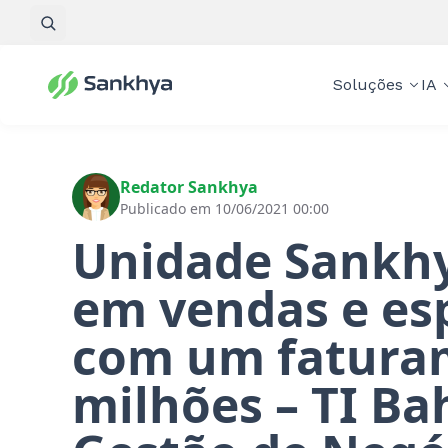
Pesquisar
Soluções
IA
Redator Sankhya
Publicado em 10/06/2021 00:00
Unidade Sankhy
em vendas e es
com um fatura
milhões – TI Ba