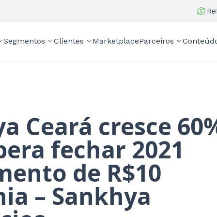
Re
Segmentos
Clientes
Marketplace
Parceiros
Conteúd
a Ceará cresce 60
pera fechar 2021
mento de R$10
hia – Sankhya