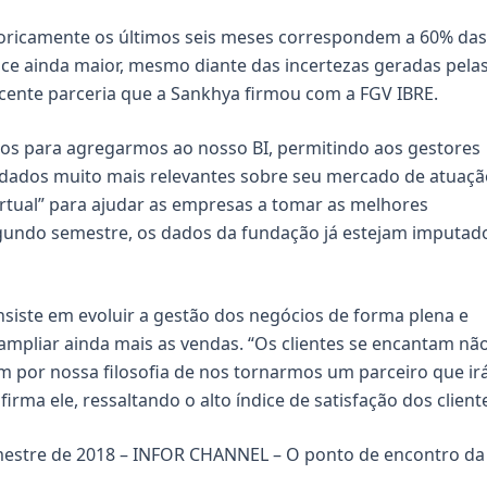
storicamente os últimos seis meses correspondem a 60% das
e ainda maior, mesmo diante das incertezas geradas pela
recente parceria que a Sankhya firmou com a FGV IBRE.
os para agregarmos ao nosso BI, permitindo aos gestores
A, dados muito mais relevantes sobre seu mercado de atuaçã
irtual” para ajudar as empresas a tomar as melhores
 segundo semestre, os dados da fundação já estejam imputad
nsiste em evoluir a gestão dos negócios de forma plena e
pliar ainda mais as vendas. “Os clientes se encantam nã
 por nossa filosofia de nos tornarmos um parceiro que ir
ma ele, ressaltando o alto índice de satisfação dos client
estre de 2018 – INFOR CHANNEL – O ponto de encontro da