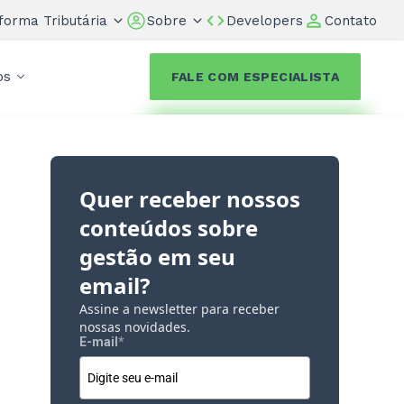
forma Tributária
Sobre
Developers
Contato
os
FALE COM ESPECIALISTA
Quer receber nossos
conteúdos sobre
gestão em seu
email?
Assine a newsletter para receber
nossas novidades.
E-mail
*