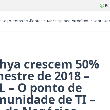
Re
Segmentos
Clientes
Marketplace
Parceiros
Conteúd
khya crescem 50%
estre de 2018 –
 – O ponto de
munidade de TI –