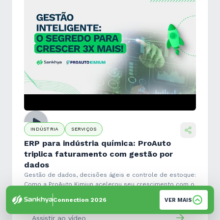
INDÚSTRIA
SERVIÇOS
ERP para indústria química: ProAuto
triplica faturamento com gestão por
dados
Gestão de dados, decisões ágeis e controle de estoque:
Como a ProAuto Kimiun acelerou seu crescimento com o
ERP Sankhya.
Connection 2026
VER MAIS
Assistir ao vídeo