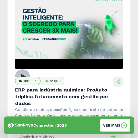
INDÚSTRIA
SERVIÇOS
ERP para indústria química: ProAuto
triplica faturamento com gestão por
dados
Gestão de dados, decisões ágeis e controle de estoque:
Como a ProAuto Kimiun acelerou seu crescimento com o
ERP Sankhya.
Connection 2026
VER MAIS
Assistir ao vídeo