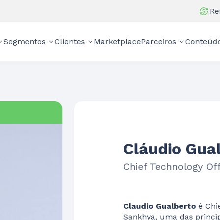
Re
Segmentos
Clientes
Marketplace
Parceiros
Conteúd
Cláudio Gua
Chief Technology Off
Claudio Gualberto
é Chie
Sankhya, uma das princip