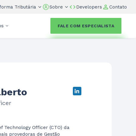
forma Tributária
Sobre
Developers
Contato
os
FALE COM ESPECIALISTA
lberto
icer
f Technology Officer (CTO) da
ais provedoras de Gestão