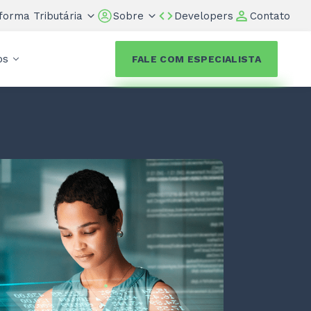
forma Tributária
Sobre
Developers
Contato
os
FALE COM ESPECIALISTA