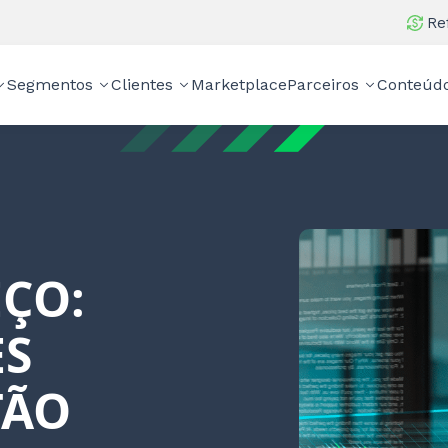
Re
Segmentos
Clientes
Marketplace
Parceiros
Conteúd
EÇO:
ES
TÃO