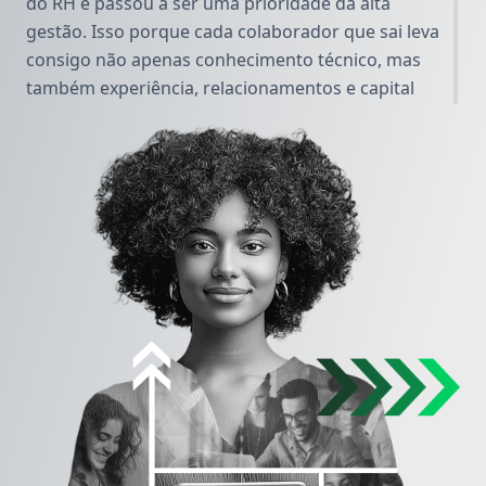
do RH e passou a ser uma prioridade da alta
gestão. Isso porque cada colaborador que sai leva
consigo não apenas conhecimento técnico, mas
também experiência, relacionamentos e capital
intelectual que poderiam continuar gerando valor
dentro da organização.
O turnover elevado impacta diretamente nos
custos e na performance. Além dos gastos com
desligamentos, processos seletivos e
treinamentos, há também o efeito silencioso que
corrói a cultura organizacional: a perda de
engajamento dos times que permanecem, a
queda na produtividade e a sensação de
instabilidade que compromete a confiança das
equipes. Em setores altamente competitivos, essa
perda pode representar não apenas atrasos em
projetos estratégicos, mas também a fuga de