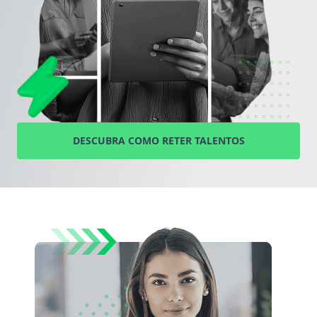
inovação e a dificuldade em manter a consistência
de resultados.
Empresas que investem em retenção de talentos
colhem benefícios diretos: maior previsibilidade
nos resultados, redução de custos com
contratações recorrentes, aumento no
engajamento e na produtividade, além de uma
DESCUBRA COMO RETER TALENTOS
cultura organizacional mais forte e coerente. A
retenção fortalece a marca empregadora, atrai
novos talentos e cria um ciclo virtuoso em que
colaboradores sentem orgulho em pertencer à
empresa.
No ecossistema Sankhya, a Mindsight surge como
aliada estratégica nessa jornada. Combinando
ciência de dados, psicologia organizacional e
tecnologia, a solução permite mapear o fit