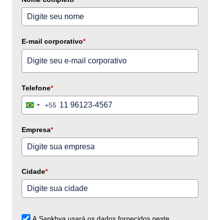
E-mail corporativo
*
Telefone
*
+55
Brazil
+55
Empresa
*
Cidade
*
A Sankhya usará os dados fornecidos neste