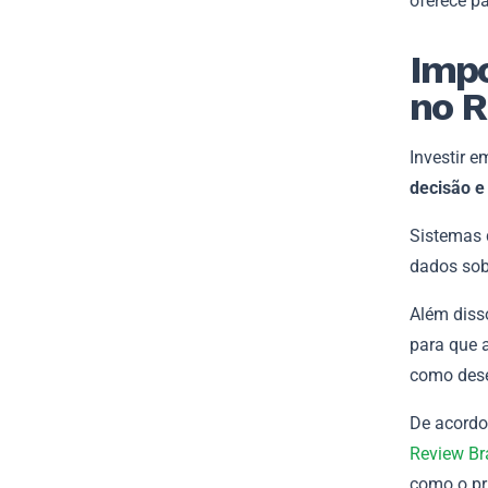
oferece pa
Impo
no 
Investir 
decisão e
Sistemas 
dados sob
Além disso
para que 
como dese
De acord
Review Br
como o pr