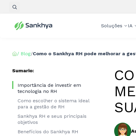
Pesquisar
Soluções
IA
/ Blog
/
Como o Sankhya RH pode melhorar a ges
CO
Sumario:
Importância de investir em
ME
tecnologia no RH
Como escolher o sistema ideal
SU
para a gestão de RH
Sankhya RH e seus principais
objetivos
A
Benefícios do Sankhya RH