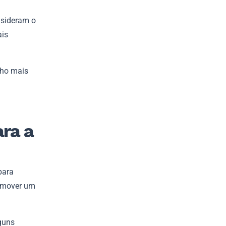
nsideram o
ais
lho mais
ara a
para
romover um
guns