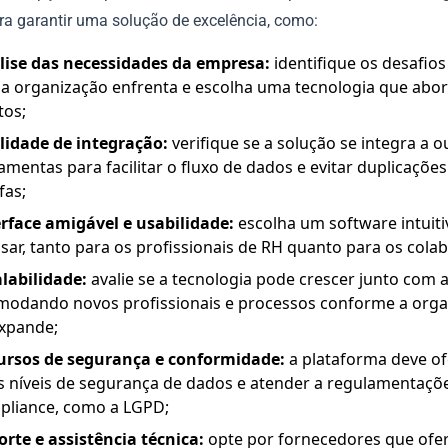
ra garantir uma solução de excelência, como:
lise das necessidades da empresa:
identifique os desafio
 a organização enfrenta e escolha uma tecnologia que abo
tos;
ilidade de integração:
verifique se a solução se integra a o
amentas para facilitar o fluxo de dados e evitar duplicações
fas;
erface amigável e usabilidade:
escolha um software intuitiv
sar, tanto para os profissionais de RH quanto para os cola
alabilidade:
avalie se a tecnologia pode crescer junto com 
modando novos profissionais e processos conforme a org
expande;
ursos de segurança e conformidade:
a plataforma deve o
s níveis de segurança de dados e atender a regulamentaçõ
pliance, como a LGPD;
rte e assistência técnica:
opte por fornecedores que of