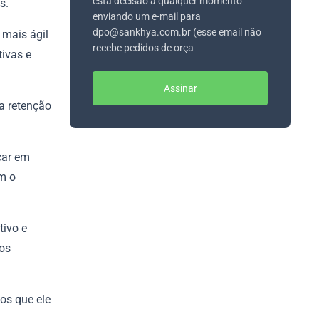
esta decisão a qualquer momento
s.
enviando um e-mail para
dpo@sankhya.com.br (esse email não
 mais ágil
recebe pedidos de orça
tivas e
Assinar
a retenção
car em
m o
tivo e
dos
os que ele