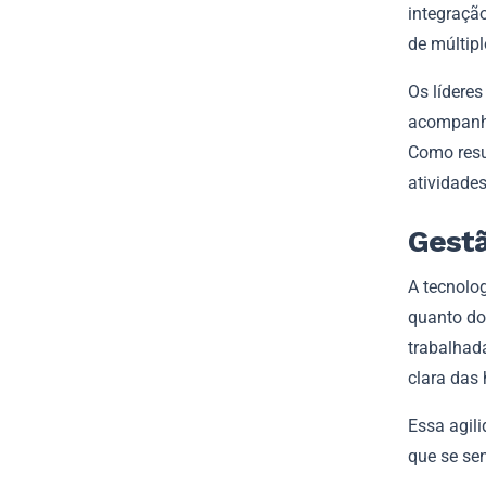
integraçã
de múltipl
Os lídere
acompanha
Como resu
atividades
Gestã
A tecnolog
quanto do
trabalhada
clara das 
Essa agil
que se se