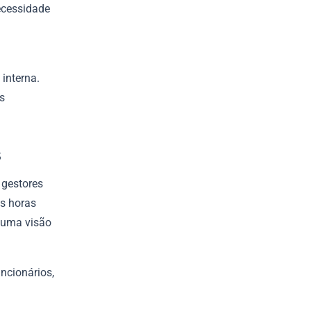
ecessidade
interna.
s
s
 gestores
as horas
o uma visão
ncionários,