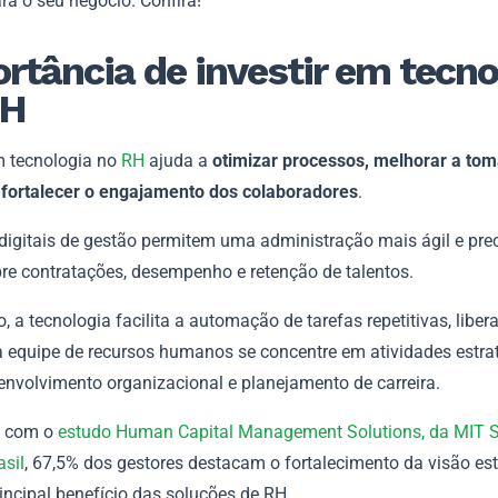
ra o seu negócio. Confira!
rtância de investir em tecno
RH
em tecnologia no
RH
ajuda a
otimizar processos, melhorar a to
 fortalecer o engajamento dos colaboradores
.
digitais de gestão permitem uma administração mais ágil e pre
re contratações, desempenho e retenção de talentos.
, a tecnologia facilita a automação de tarefas repetitivas, libe
a equipe de recursos humanos se concentre em atividades estrat
nvolvimento organizacional e planejamento de carreira.
o com o
estudo Human Capital Management Solutions, da MIT 
asil
, 67,5% dos gestores destacam o fortalecimento da visão est
incipal benefício das soluções de RH.