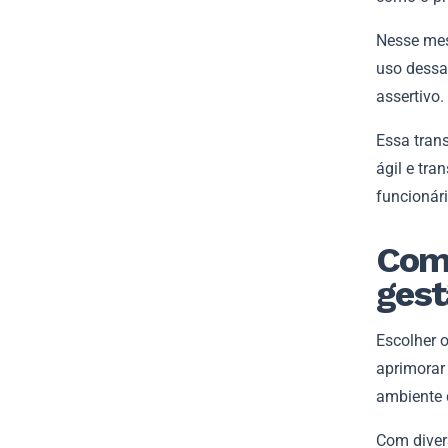
Nesse mes
uso dessa
assertivo.
Essa tran
ágil e tra
funcionári
Como
gest
Escolher 
aprimorar
ambiente d
Com diver