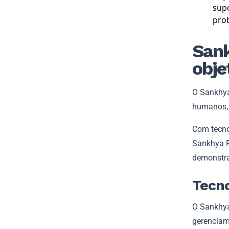
supo
pro
Sank
obje
O Sankhya
humanos, 
Com tecno
Sankhya RH
demonstra
Tecno
O Sankhya
gerenciam