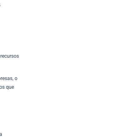
s
 recursos
resas, o
vos que
a