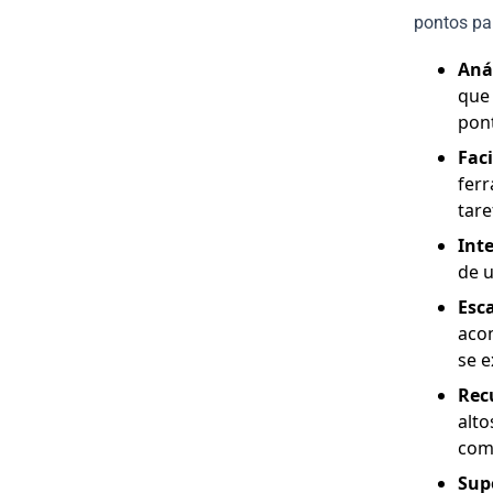
pontos pa
Aná
que
pon
Fac
ferr
tare
Int
de u
Esc
aco
se 
Rec
alto
com
Supo