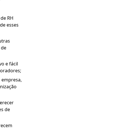
s de RH
rde esses
utras
 de
o e fácil
boradores;
a empresa,
anização
ferecer
es de
erecem