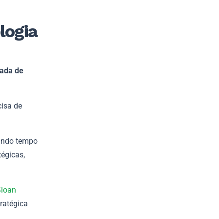
logia
mada de
cisa de
rando tempo
égicas,
Sloan
ratégica