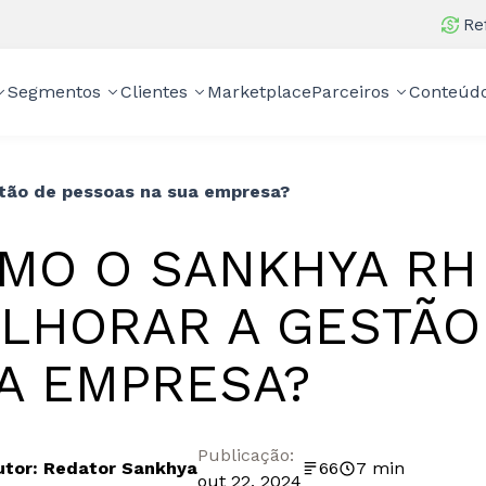
Re
Segmentos
Clientes
Marketplace
Parceiros
Conteúd
tão de pessoas na sua empresa?
MO O SANKHYA RH
LHORAR A GESTÃO
A EMPRESA?
Publicação:
utor: Redator Sankhya
66
7 min
out 22, 2024