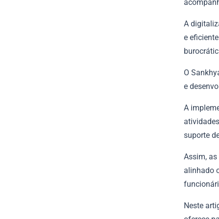
acompanha
A digital
e eficient
burocrátic
O Sankhya
e desenvo
A impleme
atividade
suporte d
Assim, as
alinhado 
funcionári
Neste arti