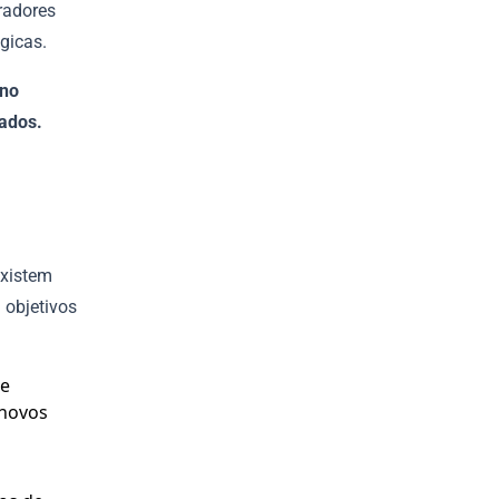
radores
égicas.
no
zados.
Existem
 objetivos
 e
 novos