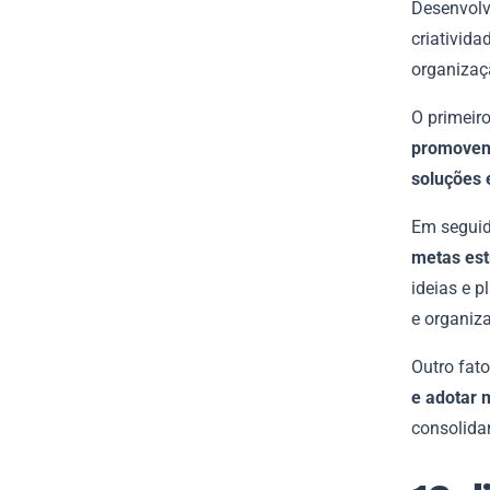
Desenvolv
criativid
organizaç
O primeiro
promovend
soluções 
Em seguid
metas est
ideias e 
e organiza
Outro fat
e adotar m
consolida