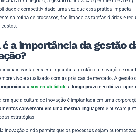
licada a um negócio, a gestão da inovação permite que a emp
bilidade e competitividade, uma vez que essa prática impacta
nte na rotina de processos, facilitando as tarefas diárias e red
 custos.
 é a importância da gestão d
ação?
rincipais vantagens em implantar a gestão da inovação é mant
empre vivo e atualizado com as práticas de mercado. A gestão 
proporciona a
sustentabilidade
a longo prazo e viabiliza opor
 em que a cultura de inovação é implantada em uma corporaç
tamentos conversam em uma mesma linguagem
e buscam jun
 boas estratégias.
da inovação ainda permite que os processos sejam automatiza