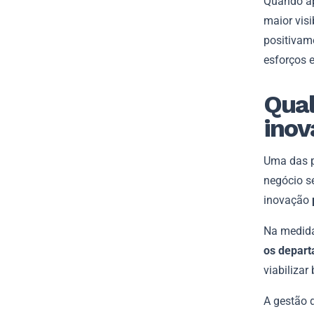
Quando ap
maior visi
positivame
esforços e
Qual
inov
Uma das p
negócio s
inovação
Na medida
os depar
viabilizar
A gestão 