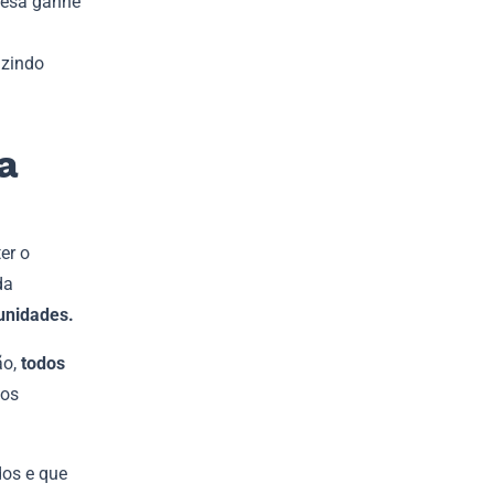
resa ganhe
uzindo
a
er o
da
tunidades.
ão,
todos
tos
dos e que