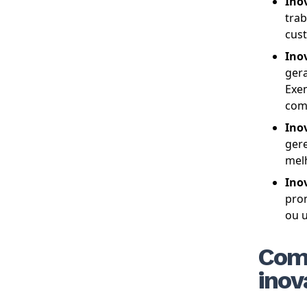
Ino
tra
cus
Ino
gera
Exe
com
Ino
gere
melh
Ino
prom
ou 
Como
inov