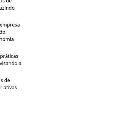
os de
duzindo
;
 empresa
do.
onomia
práticas
 visando a
s de
riativas