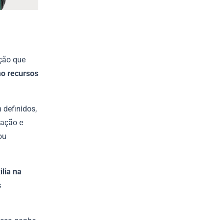
ção que
mo recursos
 definidos,
dação e
ou
ilia na
s