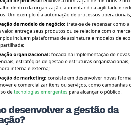
vação de processo:
envolve a otimização de métodos e flux
balho dentro da organização, aumentando a agilidade e re
tos. Um exemplo é a automação de processos operacionais
vação de modelo de negócio:
trata-se de repensar como a
 valor, entrega seus produtos ou se relaciona com o merca
mplos incluem plataformas de assinatura e modelos de ec
partilhada;
vação organizacional:
focada na implementação de novas 
nciais, estratégias de gestão e estruturas organizacionais,
ora interna e externa;
vação de marketing:
consiste em desenvolver novas forma
over e comercializar itens ou serviços, como campanhas c
uso de
tecnologias emergentes
para alcançar o público.
 desenvolver a gestão da
ação?