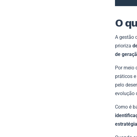
O qu
A gestão 
prioriza
de
de geraçã
Por meio d
práticos 
pelo dese
evolução 
Como é ba
identific
estratégia