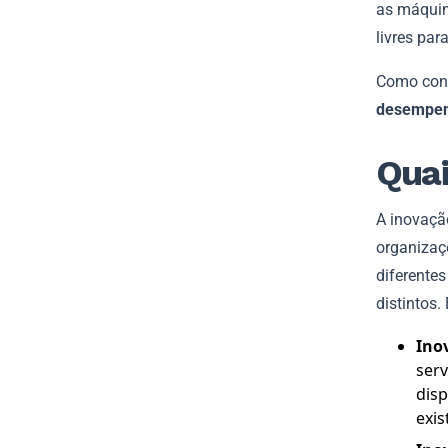
as máquin
livres pa
Como cons
desempenh
Quai
A inovaçã
organizaç
diferente
distintos.
Ino
serv
disp
exis