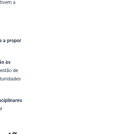
ntivem a
s a propor
ão às
gestão de
rtunidades
sciplinares
el