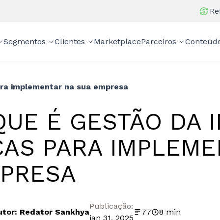
Re
Segmentos
Clientes
Marketplace
Parceiros
Conteúd
ara implementar na sua empresa
QUE É GESTÃO DA I
CAS PARA IMPLEME
PRESA
Publicação:
utor: Redator Sankhya
77
8 min
jan 31, 2025