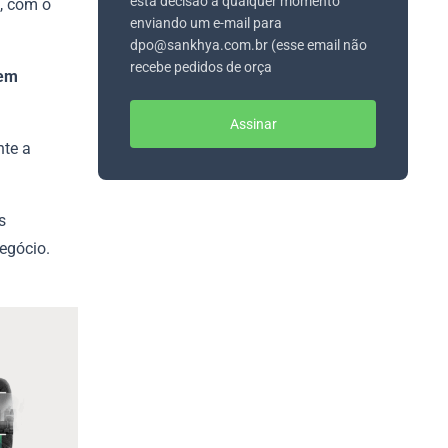
esta decisão a qualquer momento
, com o
enviando um e-mail para
dpo@sankhya.com.br (esse email não
recebe pedidos de orça
 em
Assinar
nte a
s
egócio.