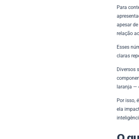
Para conte
apresenta
apesar de
relação a
Esses núm
claras re
Diversos 
component
laranja —
Por isso,
ela impact
inteligênc
O qu