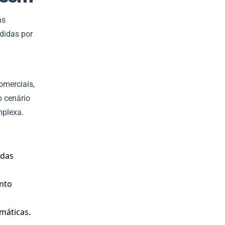
as
didas por
omerciais,
o cenário
mplexa.
adas
ento
omáticas.