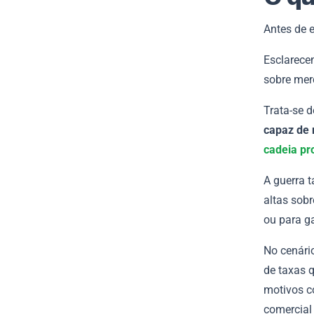
Antes de e
Esclarece
sobre mer
Trata-se 
capaz de 
cadeia pr
A guerra t
altas sob
ou para g
No cenário
de taxas 
motivos c
comercial 