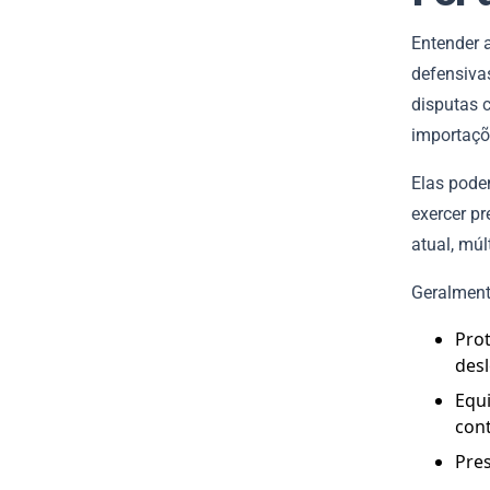
Entender a
defensiva
disputas c
importaçõ
Elas podem
exercer p
atual, mú
Geralmente
Pro
desl
Equi
con
Pres