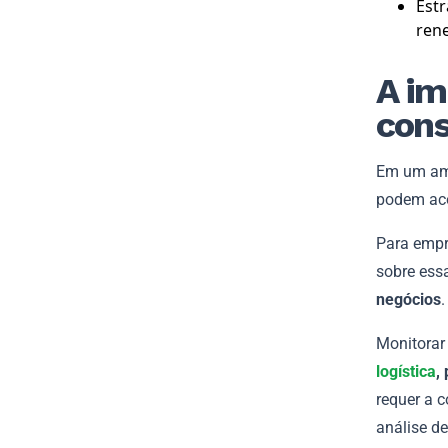
Estr
rene
A im
cons
Em um amb
podem aco
Para empr
sobre ess
negócios
.
Monitorar
logística
,
requer a c
análise d