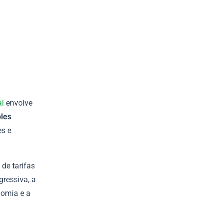
al
envolve
ples
es e
 de tarifas
gressiva, a
nomia e a