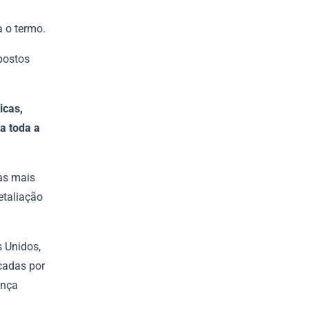
a o termo.
postos
icas,
a toda a
fas mais
etaliação
s Unidos,
cadas por
ança