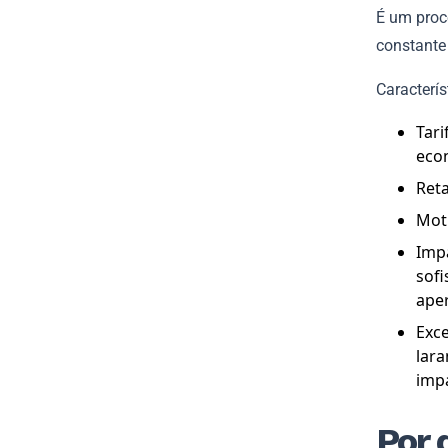
É um proc
constante 
Caracterís
Tari
eco
Reta
Moti
Imp
sofi
aper
Exc
lara
imp
Por 