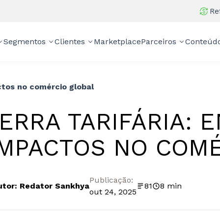
Re
Segmentos
Clientes
Marketplace
Parceiros
Conteúd
ctos no comércio global
ERRA TARIFÁRIA: 
IMPACTOS NO COM
Publicação:
utor: Redator Sankhya
81
8 min
out 24, 2025