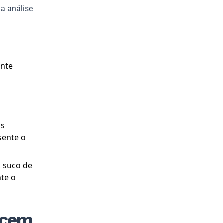
a análise
ente
as
sente o
, suco de
nte o
tecem