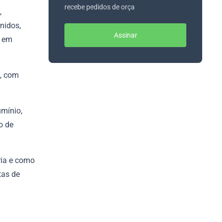
recebe pedidos de orça
,
nidos,
Assinar
s em
, com
mínio,
o de
ria e como
tas de