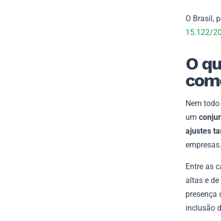
O Brasil, 
15.122/2
O qu
com
Nem todo 
um
conjun
ajustes ta
empresas
Entre as c
altas e de
presença d
inclusão d