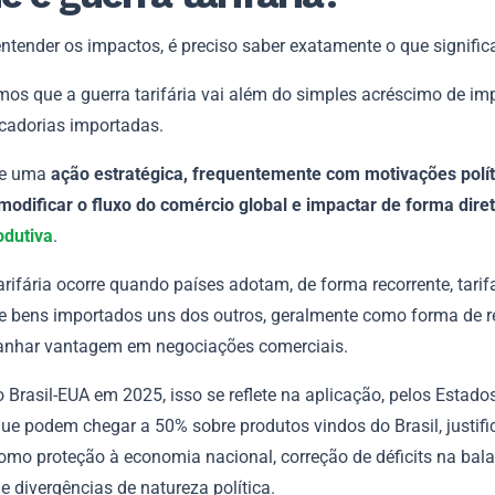
ntender os impactos, é preciso saber exatamente o que signific
mos que a guerra tarifária vai além do simples acréscimo de im
cadorias importadas.
de uma
ação estratégica, frequentemente com motivações polít
modificar o fluxo do comércio global e impactar de forma diret
odutiva
.
arifária ocorre quando países adotam, de forma recorrente, tari
re bens importados uns dos outros, geralmente como forma de r
anhar vantagem em negociações comerciais.
 Brasil-EUA em 2025, isso se reflete na aplicação, pelos Estado
que podem chegar a 50% sobre produtos vindos do Brasil, justifi
omo proteção à economia nacional, correção de déficits na bal
e divergências de natureza política.