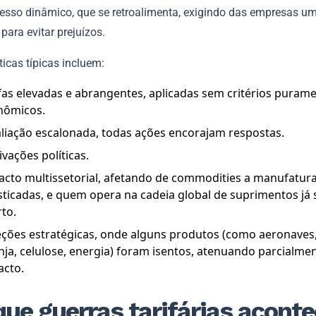
esso dinâmico, que se retroalimenta, exigindo das empresas um
para evitar prejuízos.
ticas típicas incluem:
fas elevadas e abrangentes, aplicadas sem critérios puram
nômicos.
liação escalonada, todas ações encorajam respostas.
vações políticas.
acto multissetorial, afetando de commodities a manufatur
sticadas, e quem opera na cadeia global de suprimentos já 
to.
eções estratégicas, onde alguns produtos (como aeronaves
nja, celulose, energia) foram isentos, atenuando parcialme
acto.
que guerras tarifárias acon