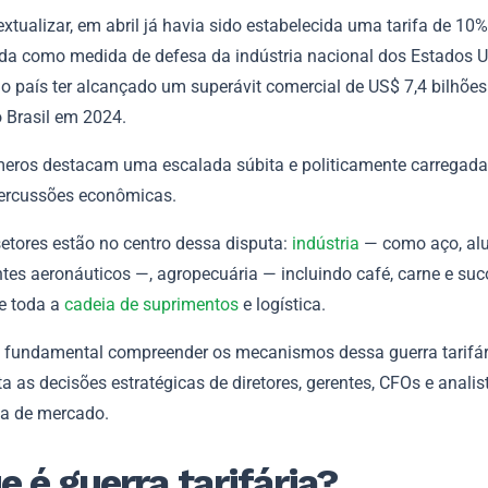
xtualizar, em abril já havia sido estabelecida uma tarifa de 10%
da como medida de defesa da indústria nacional dos Estados U
 o país ter alcançado um superávit comercial de US$ 7,4 bilhõe
o Brasil em 2024.
eros destacam uma escalada súbita e politicamente carregada
percussões econômicas.
setores estão no centro dessa disputa:
indústria
— como aço, alu
es aeronáuticos —, agropecuária — incluindo café, carne e suc
 e toda a
cadeia de suprimentos
e logística.
 é fundamental compreender os mecanismos dessa guerra tarifá
a as decisões estratégicas de diretores, gerentes, CFOs e analis
ia de mercado.
e é guerra tarifária?