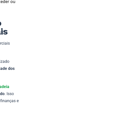
ceder ou
o
is
rciais
izado
dade dos
adeia
ado
. Isso
 finanças e