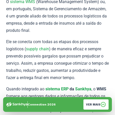
O
sistema WMS
(Warehouse Management System) ou,
em português, Sistema de Gerenciamento de Armazém,
é um grande aliado de todos os processos logísticos da
empresa, desde a entrada de insumos até a saída do
produto final.
Ele se conecta com todas as etapas dos processos
logísticos (
supply chain
) de maneira eficaz e sempre
prevendo possíveis gargalos que possam prejudicar o
serviço. Assim, a empresa consegue otimizar o tempo de
trabalho, reduzir gastos, aumentar a produtividade e
fazer a entrega final em menor tempo.
Quando integrado ao
sistema ERP
da
Sankhya
, o
WMS
fornece aos gestores dados e informações de todos os
processos em tempo real, centralizados em um único
Connection 2026
VER MAIS
ambiente. Ele auxilia no planejamento da rotina,