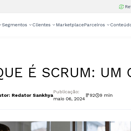
Re
Segmentos
Clientes
Marketplace
Parceiros
Conteúd
QUE É SCRUM: UM 
Publicação:
utor: Redator Sankhya
92
9 min
maio 06, 2024