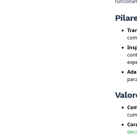
funcionam
Pilar
Tra
comp
Ins
cont
expe
Ada
para
Valor
Com
cum
Cor
dec