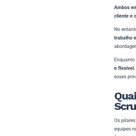
Ambos enf
cliente e 
No entant
trabalho 
abordagem
Enquanto 
e flexível
esses prin
Quai
Scr
Os pilares
equipes no