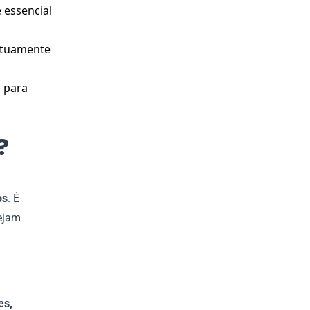
 essencial
utuamente
 para
?
os
. É
tejam
es,