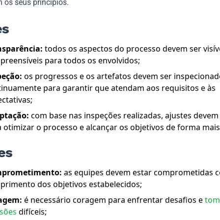
 os seus princípios.
es
nsparência:
todos os aspectos do processo devem ser visív
reensíveis para todos os envolvidos;
peção:
os progressos e os artefatos devem ser inspeciona
inuamente para garantir que atendam aos requisitos e às
ctativas;
ptação:
com base nas inspeções realizadas, ajustes devem 
 otimizar o processo e alcançar os objetivos de forma mais 
es
prometimento:
as equipes devem estar comprometidas 
primento dos objetivos estabelecidos;
agem:
é necessário coragem para enfrentar desafios e
tom
isões
difíceis;