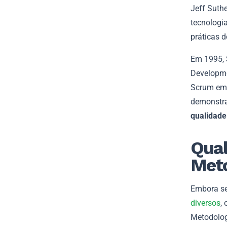
Jeff Suth
tecnologia
práticas 
Em 1995, 
Developme
Scrum em 
demonstr
qualidade 
Qual
Meto
Embora se
diversos
,
Metodolog