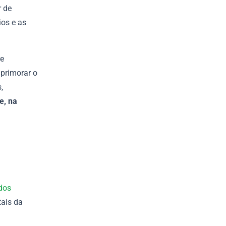
r de
ios e as
re
primorar o
,
e, na
dos
tais da