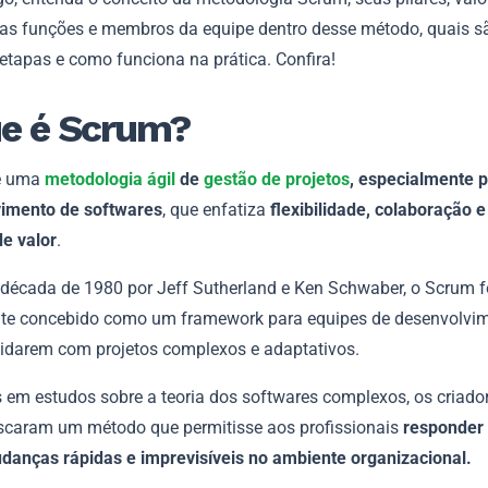
, as funções e membros da equipe dentro desse método, quais s
etapas e como funciona na prática. Confira!
ue é Scrum?
é uma
metodologia ágil
de
gestão de projetos
, especialmente 
imento de softwares
, que enfatiza
flexibilidade, colaboração e
de valor
.
 década de 1980 por Jeff Sutherland e Ken Schwaber, o Scrum f
nte concebido como um framework para equipes de desenvolvi
lidarem com projetos complexos e adaptativos.
s em estudos sobre a teoria dos softwares complexos, os criado
caram um método que permitisse aos profissionais
responder
udanças rápidas e imprevisíveis no ambiente organizacional.