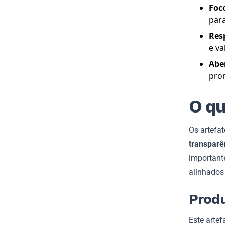
Foc
para
Res
e va
Abe
prom
O qu
Os artefa
transparê
important
alinhados 
Prod
Este artef