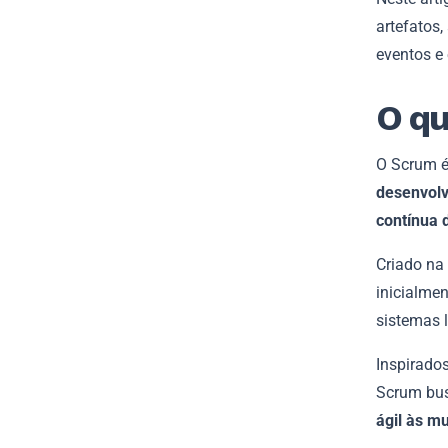
artefatos
eventos e 
O q
O Scrum 
desenvolv
contínua 
Criado na
inicialme
sistemas 
Inspirado
Scrum bus
ágil às m