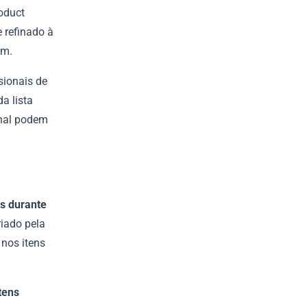
roduct
 refinado à
am.
sionais de
a lista
inal podem
as durante
riado pela
nos itens
tens