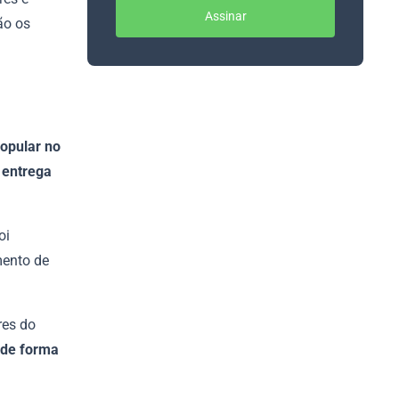
Assinar
ão os
popular no
 entrega
oi
mento de
res do
 de forma