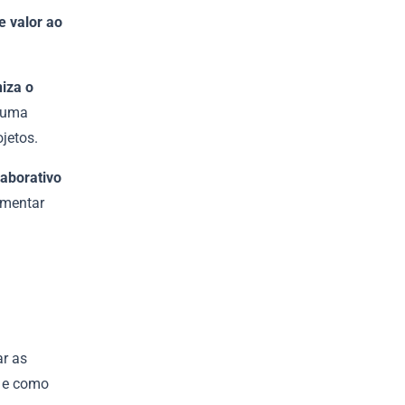
e valor ao
iza o
 uma
ojetos.
laborativo
ementar
r as
o e como