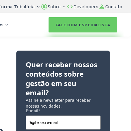
forma Tributária
Sobre
Developers
Contato
os
FALE COM ESPECIALISTA
Quer receber nossos
conteúdos sobre
gestão em seu
email?
Assine a newsletter para receber
nossas novidades.
E-mail
*
e