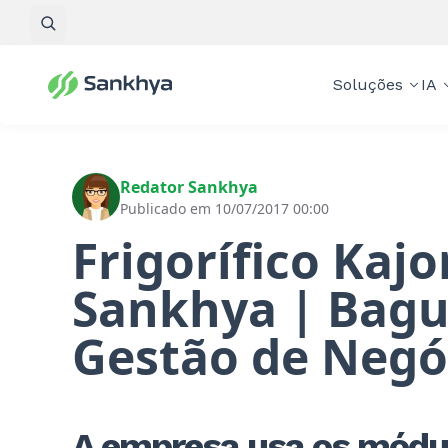
Pesquisar
Soluções
IA
Redator Sankhya
Publicado em 10/07/2017 00:00
Frigorífico Kaj
Sankhya | Bagu
Gestão de Negó
A empresa usa os módulo