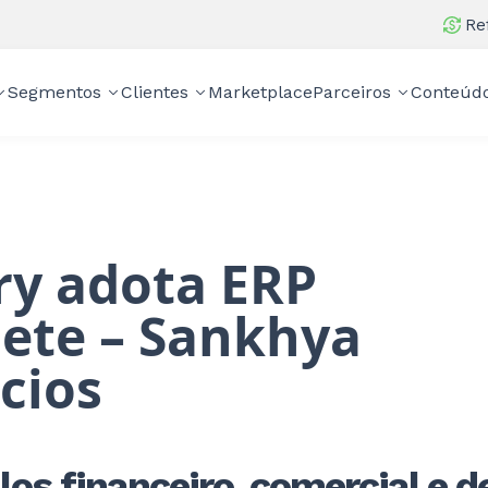
Re
Segmentos
Clientes
Marketplace
Parceiros
Conteúd
ory adota ERP
ete – Sankhya
cios
s financeiro, comercial e d