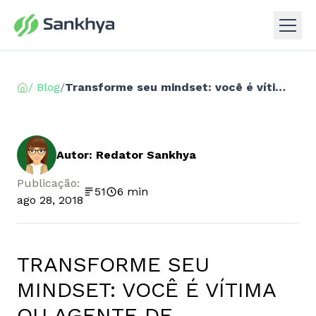
/ Blog
/
Transforme seu mindset: você é vítima ou agente de mudanças?
Autor: Redator Sankhya
Publicação:
51
6 min
ago 28, 2018
TRANSFORME SEU
MINDSET: VOCÊ É VÍTIMA
OU AGENTE DE