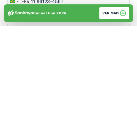
+55
Brazil
+55
Connection 2026
VER MAIS
Empresa
*
Cidade
*
Sua empresa é cliente Sankhya?
*
Sim
Não
Sou parceiro de negócios
Acompanho conteúdos e publicações da
empresa
Sou cliente
Sou colaborador da Sankhya