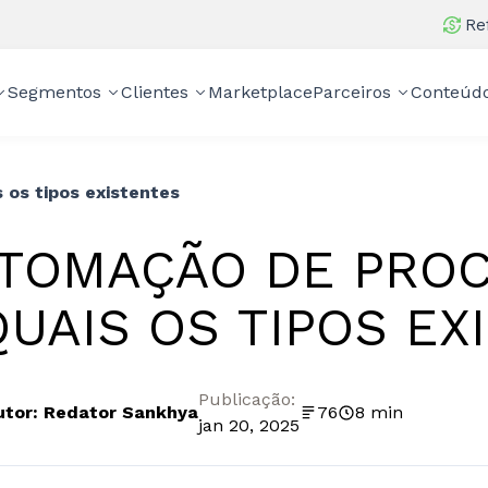
Re
Segmentos
Clientes
Marketplace
Parceiros
Conteúd
 os tipos existentes
TOMAÇÃO DE PROC
QUAIS OS TIPOS EX
Publicação:
utor: Redator Sankhya
76
8 min
jan 20, 2025