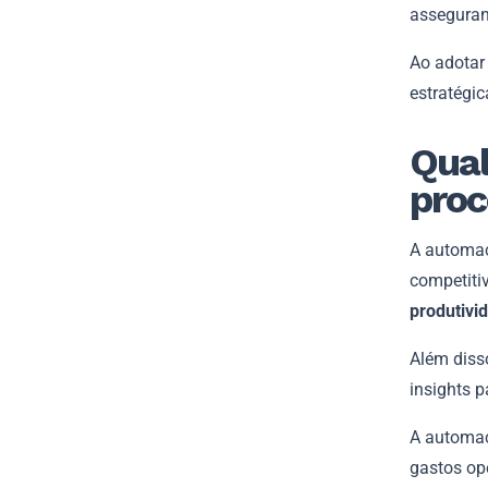
asseguran
Ao adotar
estratégic
Qual
proc
A automaç
competiti
produtivi
Além diss
insights 
A automaç
gastos ope