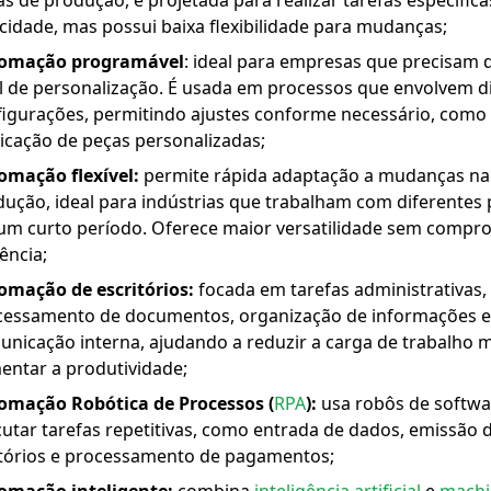
as de produção, e projetada para realizar tarefas específic
cidade, mas possui baixa flexibilidade para mudanças;
omação programável
: ideal para empresas que precisam 
l de personalização. É usada em processos que envolvem d
figurações, permitindo ajustes conforme necessário, como
icação de peças personalizadas;
omação flexível:
permite rápida adaptação a mudanças na
ução, ideal para indústrias que trabalham com diferentes
um curto período. Oferece maior versatilidade sem compr
iência;
omação de escritórios:
focada em tarefas administrativas
cessamento de documentos, organização de informações e
nicação interna, ajudando a reduzir a carga de trabalho 
entar a produtividade;
omação Robótica de Processos (
RPA
):
usa robôs de softwa
utar tarefas repetitivas, como entrada de dados, emissão 
atórios e processamento de pagamentos;