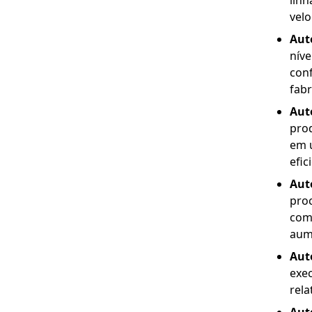
linh
velo
Aut
níve
con
fabr
Aut
prod
em 
efic
Aut
pro
comu
aum
Aut
exec
rel