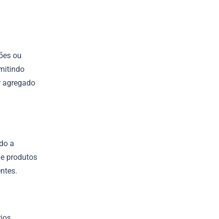
ões ou
rmitindo
r agregado
do a
de produtos
ntes.
rios