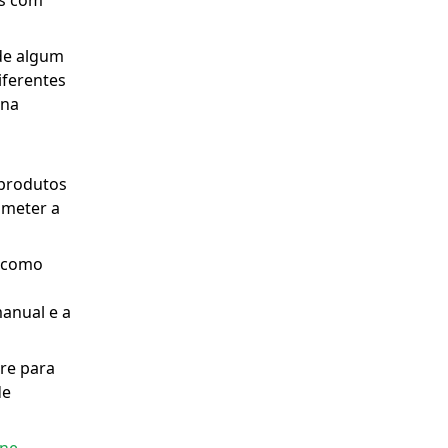
as com
de algum
iferentes
 na
 produtos
ometer a
, como
manual e a
re para
de