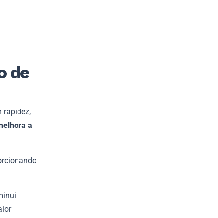
o de
 rapidez,
melhora a
porcionando
minui
aior