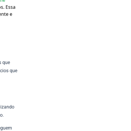
ne
s. Essa
ente e
s que
cios que
mizando
o.
seguem