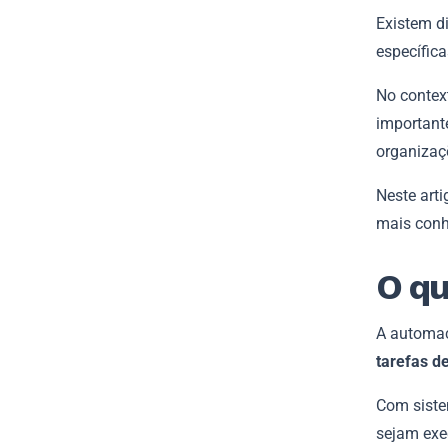
Existem d
específica
No contex
important
organizaç
Neste art
mais conhe
O qu
A automaç
tarefas d
Com siste
sejam exe