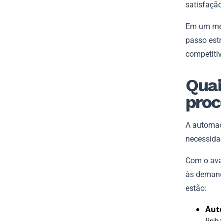
satisfação
Em um mer
passo est
competiti
Quai
proc
A automaç
necessida
Com o ava
às demanda
estão:
Aut