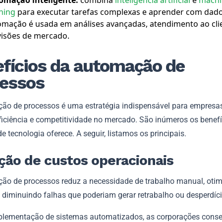
omação inteligente:
combina
inteligência artificial
e
machi
ning
para executar tarefas complexas e aprender com dado
omação é usada em análises avançadas, atendimento ao cli
visões de mercado.
fícios da automação de
essos
ão de processos é uma estratégia indispensável para empresa
iciência e competitividade no mercado. São inúmeros os benefí
de tecnologia oferece. A seguir, listamos os principais.
ão de custos operacionais
ão de processos reduz a necessidade de trabalho manual, oti
e diminuindo falhas que poderiam gerar retrabalho ou desperdíci
lementação de sistemas automatizados, as corporações con