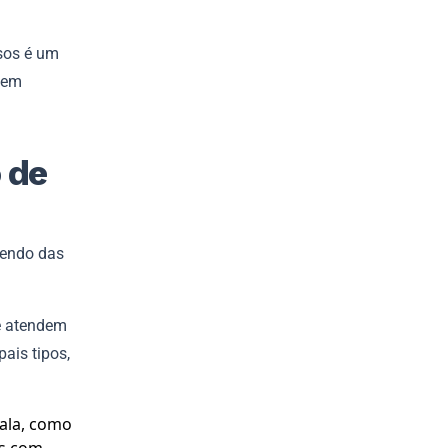
sos é um
gem
 de
dendo das
e atendem
ais tipos,
cala, como