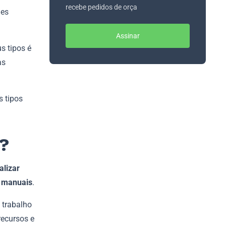
recebe pedidos de orça
des
Assinar
s tipos é
as
s tipos
?
alizar
s manuais
.
 trabalho
recursos e