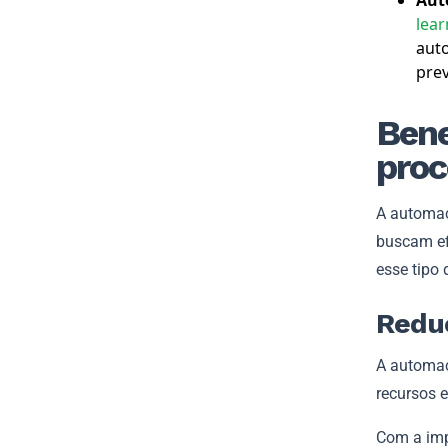
Aut
lear
aut
pre
Bene
proc
A automaç
buscam ef
esse tipo 
Reduç
A automaç
recursos 
Com a imp