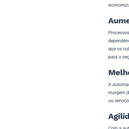
economiza
Aume
Processos
dependênci
que os co
para o ne
Melho
A automaç
margem de
ou serviç
Agili
Com a aut