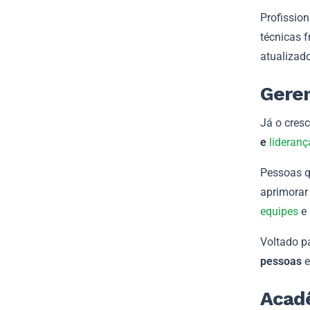
Profission
técnicas 
atualizad
Gere
Já o cresc
e
lideranç
Pessoas q
aprimorar
equipes
e 
Voltado p
pessoas
e
Acad