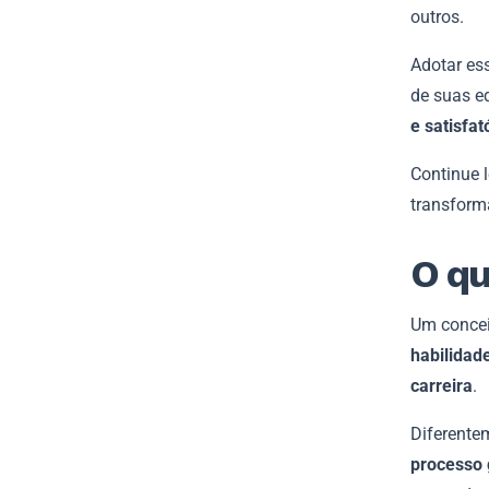
outros.
Adotar ess
de suas e
e satisfat
Continue 
transforma
O qu
Um concei
habilidad
carreira
.
Diferente
processo 