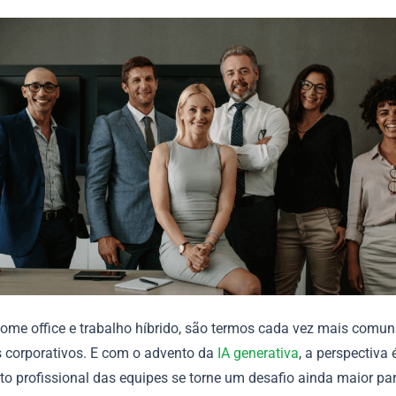
home office e trabalho híbrido, são termos cada vez mais comu
 corporativos. E com o advento da
IA generativa
, a perspectiva 
o profissional das equipes se torne um desafio ainda maior para