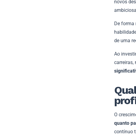
novos des
ambicios
De forma 
habilidad
de uma re
Ao invest
carreiras
significa
Qual
prof
O crescim
quanto pa
contínuo t