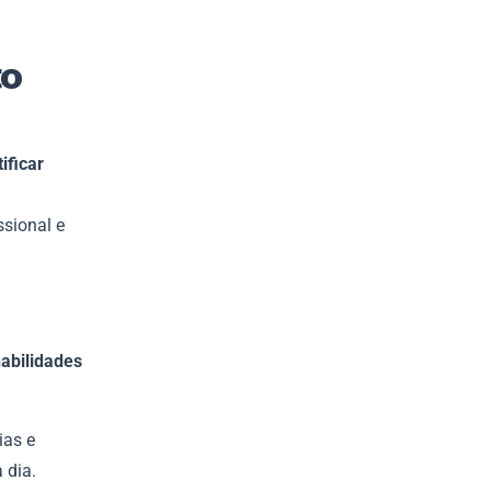
to
tificar
ssional e
abilidades
ias e
a dia.