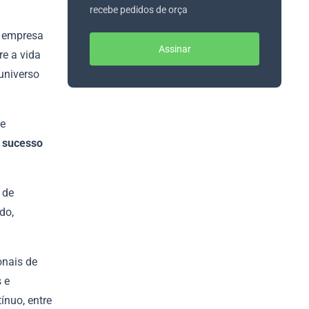
recebe pedidos de orça
, empresa
Assinar
re a vida
universo
 e
o sucesso
 de
do,
onais de
 e
ínuo, entre