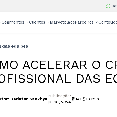
Re
Segmentos
Clientes
Marketplace
Parceiros
Conteúd
l das equipes
MO ACELERAR O C
OFISSIONAL DAS E
Publicação:
utor: Redator Sankhya
141
13 min
jul 30, 2024