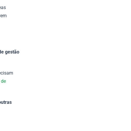
eas
erem
de gestão
ecisam
 de
outras