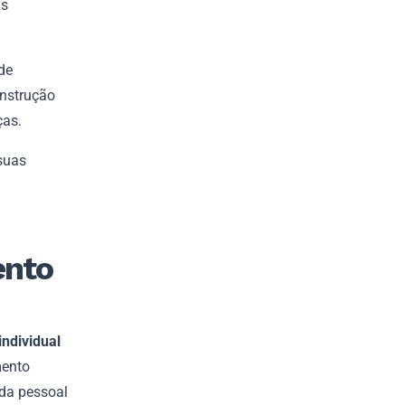
is
de
onstrução
ças.
suas
ento
ndividual
mento
ida pessoal