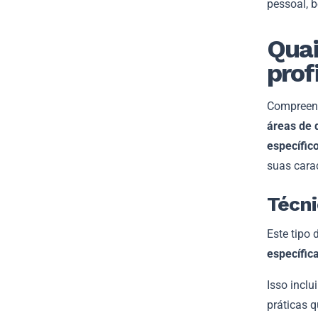
pessoal, b
Quai
prof
Compreend
áreas de 
específic
suas carac
Técn
Este tipo
específic
Isso incl
práticas q