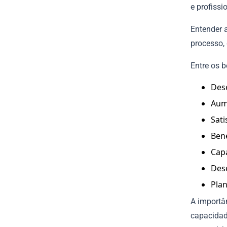
e profissi
Entender a
processo, 
Entre os b
Des
Aum
Sati
Bene
Cap
Des
Plan
A importân
capacidad