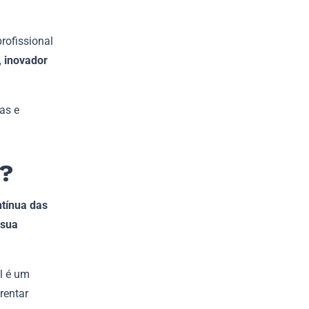
rofissional
, inovador
as e
l?
tínua das
 sua
l é um
rentar