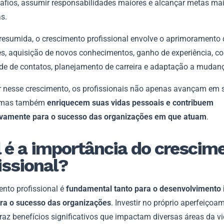
afios, assumir responsabilidades maiores e alcançar metas ma
as.
resumida, o crescimento profissional envolve o aprimoramento 
es, aquisição de novos conhecimentos, ganho de experiência, c
de de contatos, planejamento de carreira e adaptação a mudan
ir nesse crescimento, os profissionais não apenas avançam em 
, mas também
enriquecem suas vidas pessoais e contribuem
tivamente para o sucesso das organizações em que atuam
.
 é a importância do crescim
issional?
ento profissional é
fundamental tanto para o desenvolvimento i
ra o sucesso das organizações
. Investir no próprio aperfeiçoa
raz benefícios significativos que impactam diversas áreas da v