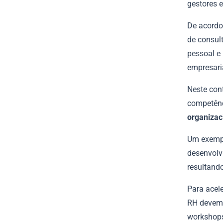
gestores e
De acordo
de consul
pessoal e
empresari
Neste con
competênc
organizac
Um exempl
desenvolv
resultand
Para acele
RH devem 
workshops