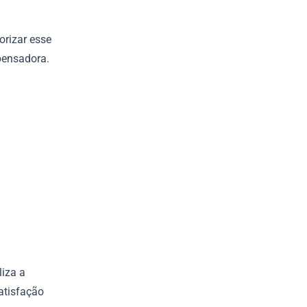
orizar esse
mpensadora.
liza a
atisfação