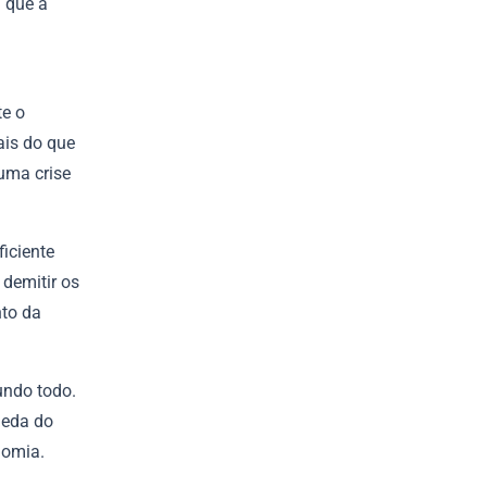
 que a
te o
ais do que
uma crise
iciente
demitir os
nto da
undo todo.
ueda do
nomia.