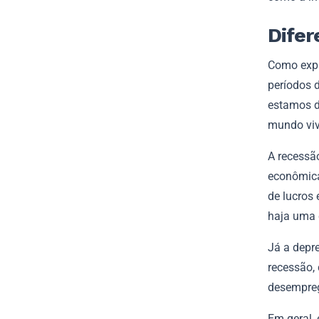
Difer
Como expl
períodos 
estamos d
mundo viv
A recessã
econômica
de lucros
haja uma 
Já a depr
recessão,
desempreg
Em geral,