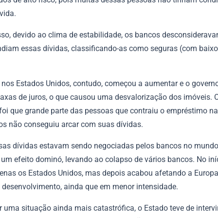
vida.
sso, devido ao clima de estabilidade, os bancos desconsiderav
endiam essas dívidas, classificando-as como seguras (com baixo
o nos Estados Unidos, contudo, começou a aumentar e o governo
 taxas de juros, o que causou uma desvalorização dos imóveis. 
 foi que grande parte das pessoas que contraiu o empréstimo na
xos não conseguiu arcar com suas dívidas.
sas dívidas estavam sendo negociadas pelos bancos no mundo
um efeito dominó, levando ao colapso de vários bancos. No iníci
penas os Estados Unidos, mas depois acabou afetando a Europa
 desenvolvimento, ainda que em menor intensidade.
r uma situação ainda mais catastrófica, o Estado teve de interv