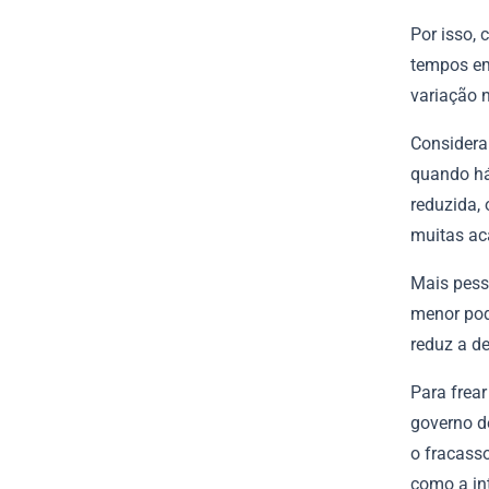
Por isso,
tempos em
variação 
Considera
quando há
reduzida,
muitas ac
Mais pess
menor pod
reduz a d
Para frear
governo d
o fracasso
como a in