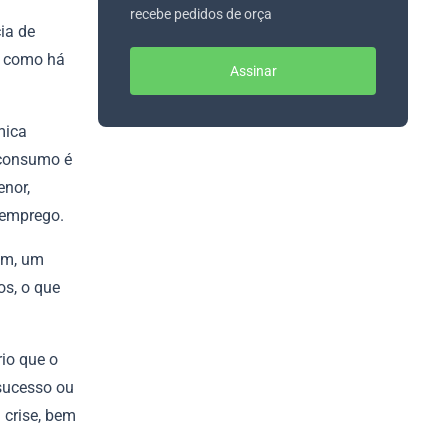
recebe pedidos de orça
ia de
m como há
Assinar
mica
 consumo é
enor,
semprego.
ém, um
s, o que
rio que o
sucesso ou
 crise, bem