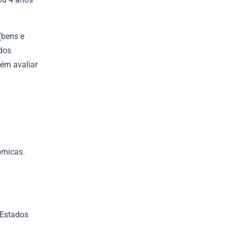
(bens e
 dos
ém avaliar
ômicas.
 Estados