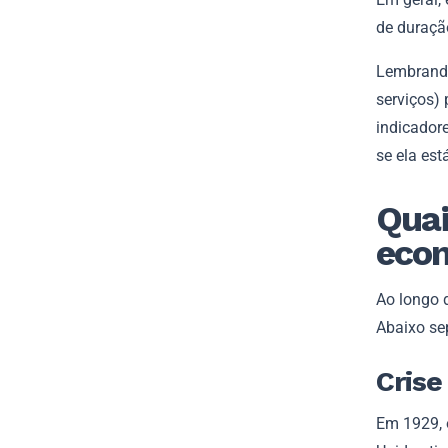
de duraçã
Lembrando
serviços)
indicador
se ela es
Quai
econ
Ao longo 
Abaixo se
Crise
Em 1929, 