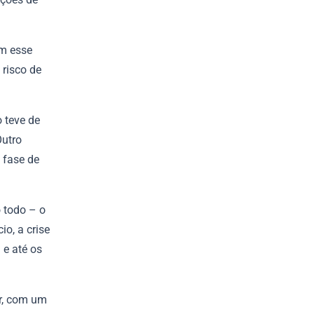
am esse
 risco de
 teve de
Outro
 fase de
 todo – o
o, a crise
 e até os
ir, com um