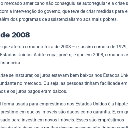
 o mercado americano não conseguiu se autorregular e a crise s
com a intervenção do governo, que teve de criar medidas para e
, além dos programas de assistencialismo aos mais pobres.
 de 2008
e que afetou o mundo foi a de 2008 – e, assim como a de 1929, 
 Estados Unidos. A diferença, porém, é que em 2008, o mundo as
financeira.
crise se instaurar, os juros estavam bem baixos nos Estados Uni
bundante no mercado. Ou seja, as pessoas tinham facilidade em
os e os juros pagos eram baixos.
al forma usada para empréstimos nos Estados Unidos é a hipotec
mpréstimo em que os imóveis são dados como garantia. E, em ge
 usado para investir em novos imóveis. Esses são empréstimos
dos de alto risco, pois muitas dessas pessoas não tinham cond