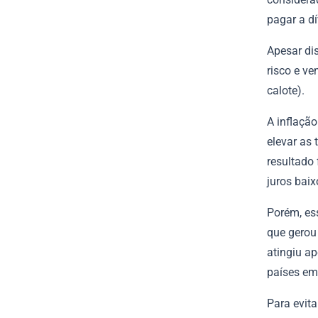
pagar a dí
Apesar di
risco e v
calote).
A inflaçã
elevar as
resultado
juros bai
Porém, es
que gerou 
atingiu a
países em
Para evita