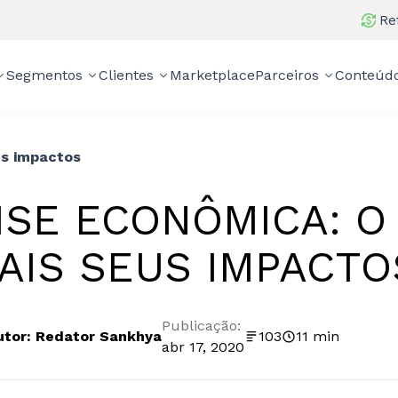
Re
Segmentos
Clientes
Marketplace
Parceiros
Conteúd
us impactos
ISE ECONÔMICA: O 
AIS SEUS IMPACTO
Publicação:
utor: Redator Sankhya
103
11 min
abr 17, 2020