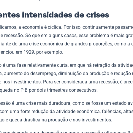
entes intensidades de crises
icamos, a economia é cíclica. Por isso, continuamente passam
de recessão. Só que em alguns casos, esse problema é mais gra
iante de uma crise econômica de grandes proporções, como a 
enciou em 1929, por exemplo.
o é uma fase relativamente curta, em que há retração da ativida
, aumento do desemprego, diminuição da produção e redução 
 e nos investimentos. Para ser considerada uma recessão, é prec
queda no PIB por dois trimestres consecutivos.
essão é uma crise mais duradoura, como se fosse um estado a
 com uma forte redução da atividade econômica, falências, alta
o e queda drástica na produção e nos investimentos.
 é considerada uma depressão quando a recessão ultrapassa 3 