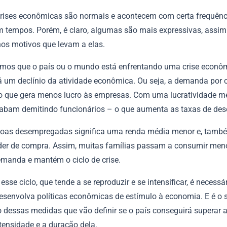
 crises econômicas são normais e acontecem com certa frequênc
 tempos. Porém, é claro, algumas são mais expressivas, assi
nos motivos que levam a elas.
mos que o país ou o mundo está enfrentando uma crise econô
 um declínio da atividade econômica. Ou seja, a demanda por
 o que gera menos lucro às empresas. Com uma lucratividade m
abam demitindo funcionários – o que aumenta as taxas de de
oas desempregadas significa uma renda média menor e, tamb
er de compra. Assim, muitas famílias passam a consumir meno
emanda e mantém o ciclo de crise.
 esse ciclo, que tende a se reproduzir e se intensificar, é necessá
esenvolva políticas econômicas de estímulo à economia. E é o 
 dessas medidas que vão definir se o país conseguirá superar a
tensidade e a duração dela.