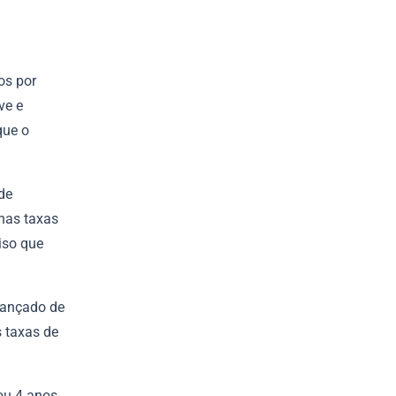
os por
ve e
que o
de
nas taxas
iso que
vançado de
s taxas de
ou 4 anos