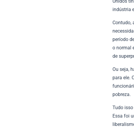
Unidos ti
indústria 
Contudo, 
necessida
período d
o normal 
de superp
Ou seja, 
para ele.
funcionár
pobreza.
Tudo isso 
Essa foi 
liberalis