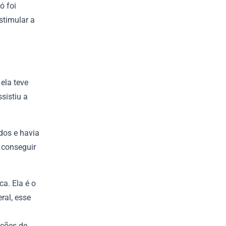
ó foi
stimular a
ela teve
sistiu a
dos e havia
 conseguir
a. Ela é o
ral, esse
ições de