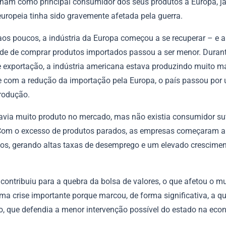
nham como principal consumidor dos seus produtos a Europa, já
europeia tinha sido gravemente afetada pela guerra.
aos poucos, a indústria da Europa começou a se recuperar – e a
de de comprar produtos importados passou a ser menor. Duran
e exportação, a indústria americana estava produzindo muito m
e com a redução da importação pela Europa, o país passou por 
rodução.
havia muito produto no mercado, mas não existia consumidor suf
 Com o excesso de produtos parados, as empresas começaram a 
ios, gerando altas taxas de desemprego e um elevado crescime
contribuiu para a quebra da bolsa de valores, o que afetou o m
uma crise importante porque marcou, de forma significativa, a q
mo, que defendia a menor intervenção possível do estado na eco