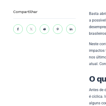
Compartilhar
Basta abri
a possível
desempreg
brasileiro
Neste con
impactos 
nos último
atual. Con
O qu
Antes de 
é cíclica.
alguns com