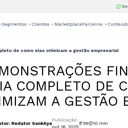
Re
Segmentos
Clientes
Marketplace
Parceiros
Conteúd
pleto de como elas otimizam a gestão empresarial
MONSTRAÇÕES FIN
IA COMPLETO DE 
IMIZAM A GESTÃO 
Publicação:
utor: Redator Sankhya
99
10 min
out 16, 2025