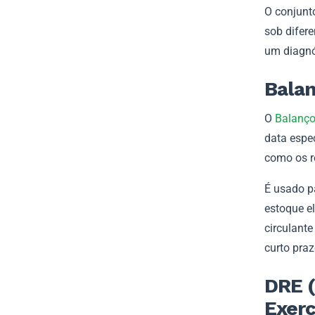
O conjunt
sob difer
um diagnó
Balan
O
Balanço
data espec
como os r
É usado pa
estoque e
circulant
curto praz
DRE 
Exerc