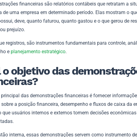
trações financeiras são relatórios contábeis que retratam a si
 de uma empresa em determinado período. Elas mostram o qu
ssui, deve, quanto faturou, quanto gastou e o que gerou de res
 ou prejuízo.
e registros, são instrumentos fundamentais para controle, anál
ho e
planejamento estrat
é
gico
.
 o objetivo das demonstraçõ
nceiras?
o principal das demonstrações financeiras é fornecer informaçõ
s sobre a posição financeira, desempenho e fluxos de caixa da 
o que usuários internos e externos tomem decisões econômicas
tadas.
stão interna, essas demonstrações servem como instrumento de 