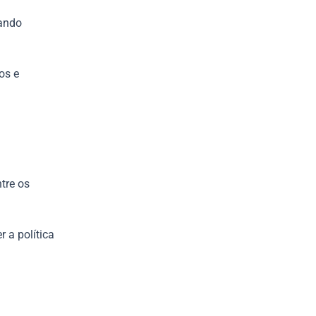
ando
os e
tre os
 a política