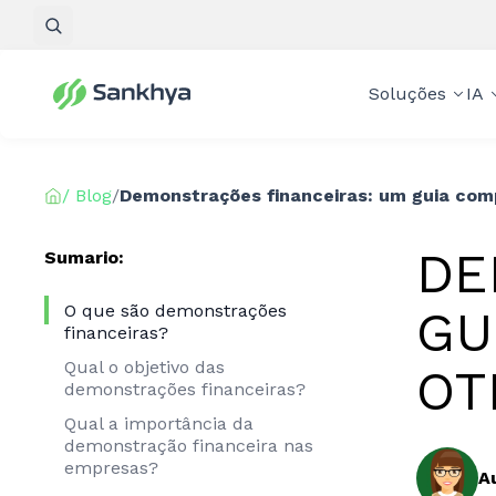
Pesquisar
Soluções
IA
/ Blog
/
Demonstrações financeiras: um guia com
DE
Sumario:
O que são demonstrações
GU
financeiras?
Qual o objetivo das
OT
demonstrações financeiras?
Qual a importância da
demonstração financeira nas
empresas?
A