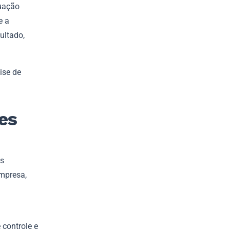
tuação
e a
ultado,
ise de
es
es
empresa,
controle e