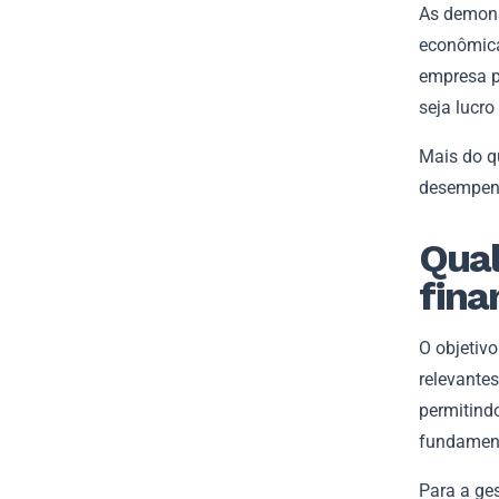
As demons
econômica
empresa po
seja lucro
Mais do qu
desempen
Qual
fina
O objetiv
relevante
permitind
fundamen
Para a ge