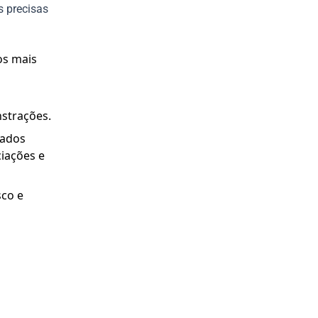
s precisas
os mais
strações.
rados
ciações e
sco e
s