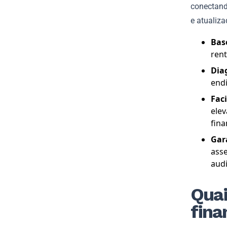
conectand
e atualiza
Bas
rent
Dia
endi
Faci
elev
fin
Gar
ass
audi
Quai
fina