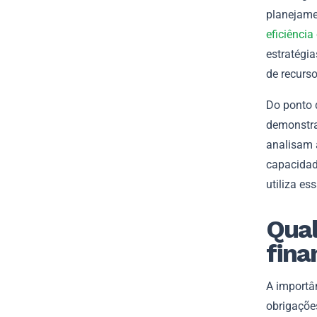
planejamen
eficiência
estratégia
de recurso
Do ponto d
demonstra
analisam a
capacidad
utiliza es
Qual
fina
A importâ
obrigaçõe