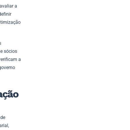
avaliar a
efinir
 otimização
s
 e sócios
verificam a
governo
ação
 de
rial,