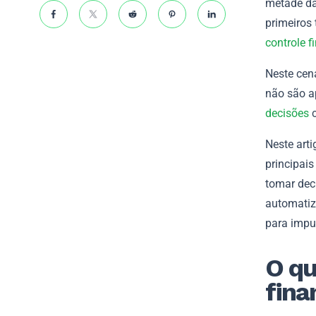
metade da
primeiros 
controle f
Neste cená
não são a
decisões
c
Neste arti
principais
tomar dec
automatiz
para impu
O qu
fina