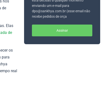
esta decisão a qualquer momento
s nos
enviando um e-mail para
a de
dpo@sankhya.com.br (esse email não
recebe pedidos de orça
as. Elas
Assinar
ada de
hecer os
s para
nkhya
tempo real