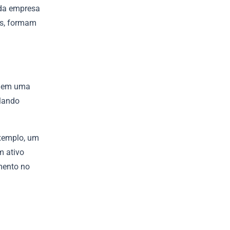
 da empresa
as, formam
sa em uma
elando
exemplo, um
m ativo
mento no