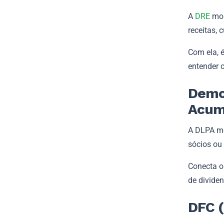
A
DRE
mos
receitas, 
Com ela, é
entender 
Demon
Acum
A DLPA mos
sócios ou
Conecta os
de divide
DFC (