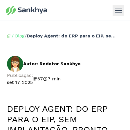
/ Blog
/
Deploy Agent: do ERP para o EIP, sem implantação, pronto para uso desde o primeiro dia
Autor: Redator Sankhya
Publicação:
67
7 min
set 17, 2025
DEPLOY AGENT: DO ERP
PARA O EIP, SEM
IMPLANTAÇÃO, PRONTO