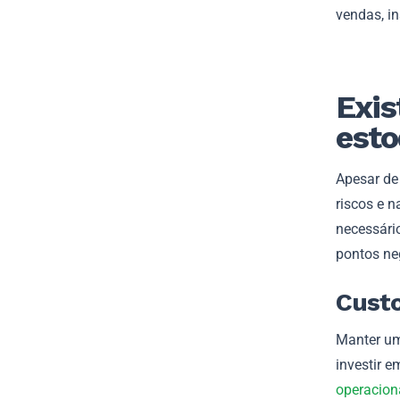
vendas, i
Exis
esto
Apesar de
riscos e n
necessári
pontos ne
Custo
Manter um
investir 
operacion