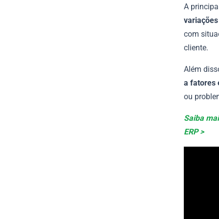
A princip
variações
com situa
cliente.
Além diss
a fatores
ou proble
Saiba mai
ERP >