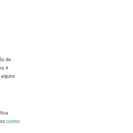
ão de
s, é
 alguns
fica
 os
custos