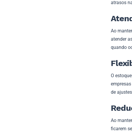
atrasos n
Atend
Ao manter
atender a
quando oc
Flexi
O estoque
empresas 
de ajustes
Reduç
Ao manter
ficarem s