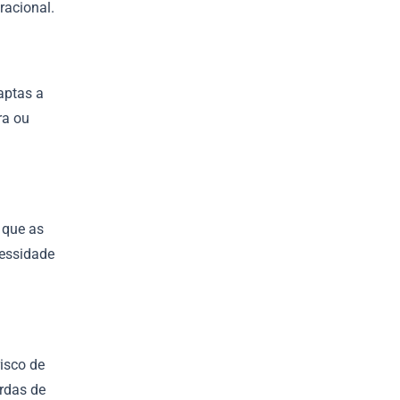
racional.
aptas a
ra ou
 que as
essidade
isco de
rdas de