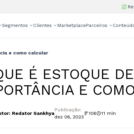
Re
Segmentos
Clientes
Marketplace
Parceiros
Conteúd
cia e como calcular
QUE É ESTOQUE D
PORTÂNCIA E COM
Publicação:
utor: Redator Sankhya
106
11 min
dez 06, 2023