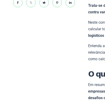
Trata-se 
contra va
Neste con
calcular 
logísticos
Entenda a
relevânci
como calc
O qu
Em resumo
empresas 
desafios 