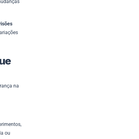
udanças
visões
ariações
que
urança na
primentos,
da ou