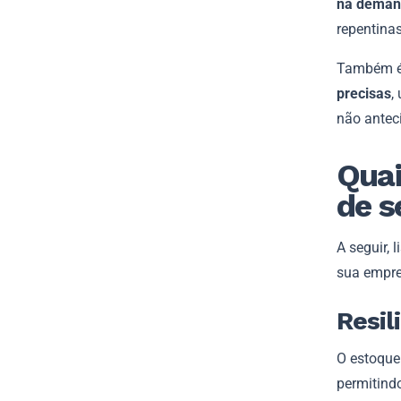
na deman
repentina
Também é 
precisas
,
não antec
Quai
de s
A seguir, 
sua empre
Resil
O estoque
permitind