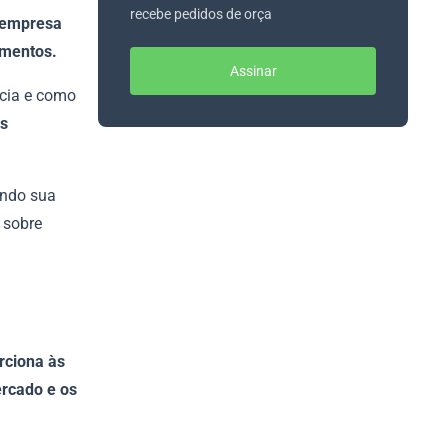
recebe pedidos de orça
a empresa
imentos.
Assinar
ncia e como
os
ando sua
s sobre
rciona às
rcado e os