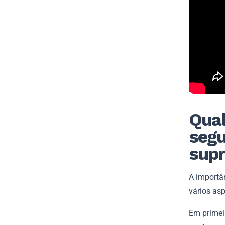
Qual
segu
sup
A importâ
vários as
Em primei