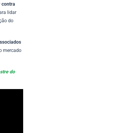
 contra
ra lidar
ção do
associados
do mercado
stre do