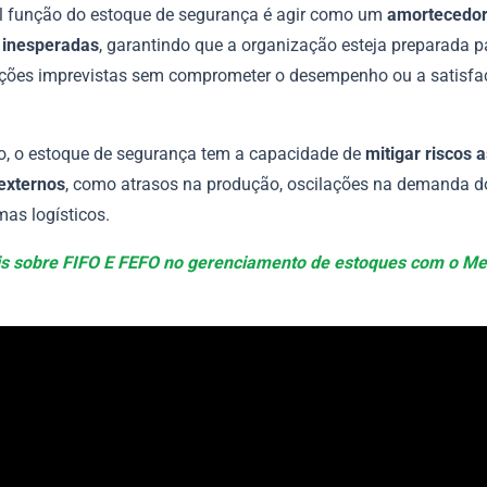
al função do estoque de segurança é agir como um
amortecedor
 inesperadas
, garantindo que a organização esteja preparada pa
ções imprevistas sem comprometer o desempenho ou a satisfa
o, o estoque de segurança tem a capacidade de
mitigar riscos 
 externos
, como atrasos na produção, oscilações na demanda 
mas logísticos.
s sobre FIFO E FEFO no gerenciamento de estoques com o Me