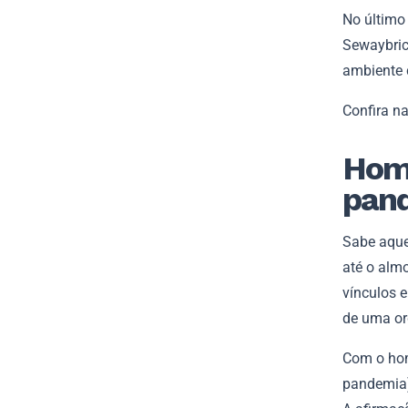
No último
Sewaybric
ambiente 
Confira na
Home
pan
Sabe aque
até o alm
vínculos 
de uma or
Com o hom
pandemia)