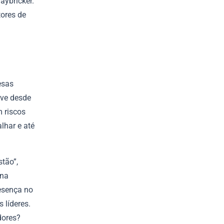
aybricker.
tores de
esas
lve desde
m riscos
lhar e até
tão”,
na
resença no
 líderes.
dores?