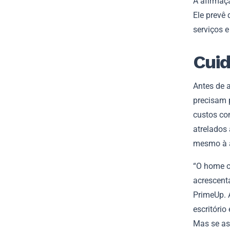
A afirmaç
Ele prevê
serviços 
Cuid
Antes de a
precisam 
custos com
atrelados 
mesmo à a
“O home o
acrescent
PrimeUp. A
escritório
Mas se as