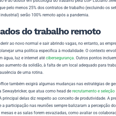
ão é do doutor em psicologia do trabalho pela USP Luciano Sew
 que pelo menos 25% dos contratos de trabalho (excluindo os se
e industrial) serão 100% remoto após a pandemia.
ados do trabalho remoto
derir ao novo normal e sair abrindo vagas, no entanto, as empr
planejar uma política específica à modalidade. O contexto envo
 água, luz e internet até
cibersegurança
. Outros pontos inclue
ao aumento da solidão, à falta de um local adequado para traba
usência de uma rotina.
ffice também exigirá algumas mudanças nas estratégias de ges
a Sewaybricker, que atua como head de
recrutamento e seleção
 principal delas diz respeito ao conceito de produtividade. A p
 e a participação nas reuniões sempre balizaram a percepção dos
 mesas e as salas forem esvaziadas, como avaliar os colabora