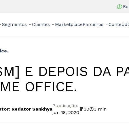
Re
Segmentos
Clientes
Marketplace
Parceiros
Conteúd
ice.
SM] E DEPOIS DA P
ME OFFICE.
Publicação:
utor: Redator Sankhya
30
3 min
jun 18, 2020