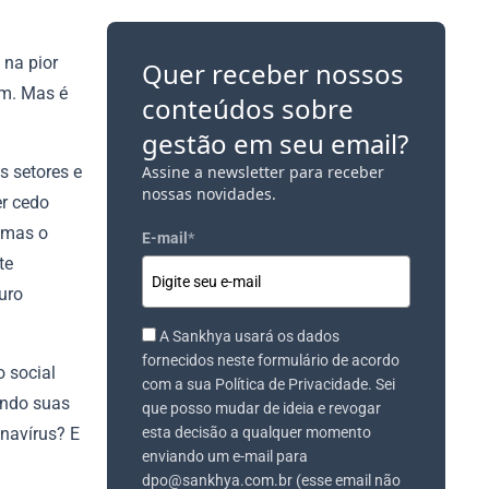
 na pior
Quer receber nossos
im. Mas é
conteúdos sobre
gestão em seu email?
 setores e
Assine a newsletter para receber
nossas novidades.
er cedo
 mas o
E-mail
*
te
uro
A Sankhya usará os dados
fornecidos neste formulário de acordo
o social
com a sua Política de Privacidade. Sei
ando suas
que posso mudar de ideia e revogar
onavírus? E
esta decisão a qualquer momento
enviando um e-mail para
dpo@sankhya.com.br (esse email não