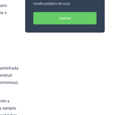
recebe pedidos de orça
iano
ra o
Assinar
 caminhada
nstruir
harmonioso
nte a
a sempre.