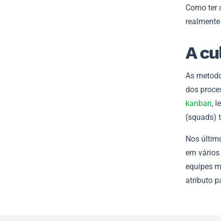
Como ter 
realmente
A cu
As metodo
dos proce
kanban
, 
(squads) t
Nos últim
em vários
equipes m
atributo p