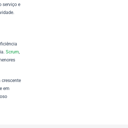
 serviço e
vidade.
ficiência
ia.
Scrum
,
menores
 crescente
 e em
roso