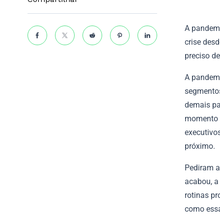
A pandemi
crise desd
preciso d
A pandemi
segmentos.
demais pa
momento e
executivos
próximo.
Pediram a
acabou, a
rotinas p
como essa