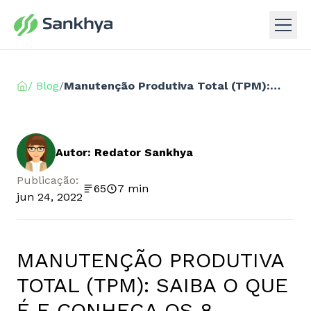
/ Blog
/
Manutenção Produtiva Total (TPM): saiba o que é e conheça os 8 pilares da estratégia
Autor: Redator Sankhya
Publicação:
65
7 min
jun 24, 2022
MANUTENÇÃO PRODUTIVA
TOTAL (TPM): SAIBA O QUE
É E CONHEÇA OS 8