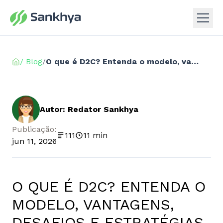
/ Blog
/
O que é D2C? Entenda o modelo, vantagens, desafios e estratégias para vender
Autor: Redator Sankhya
Publicação:
111
11 min
jun 11, 2026
O QUE É D2C? ENTENDA O
MODELO, VANTAGENS,
DESAFIOS E ESTRATÉGIAS