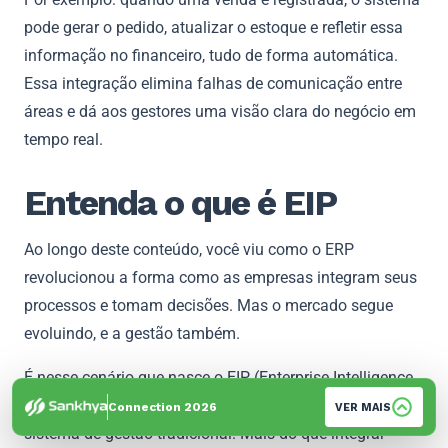
pode gerar o pedido, atualizar o estoque e refletir essa
informação no financeiro, tudo de forma automática.
Essa integração elimina falhas de comunicação entre
áreas e dá aos gestores uma visão clara do negócio em
tempo real.
Entenda o que é EIP
Ao longo deste conteúdo, você viu como o ERP
revolucionou a forma como as empresas integram seus
processos e tomam decisões. Mas o mercado segue
evoluindo, e a gestão também.
É nesse cenário que nasce o EIP (Enterprise Intelligence
Platform): uma plataforma criada para ir além do
Connection 2026
VER MAIS
sistema de gestão tradicional. Mais do que integrar