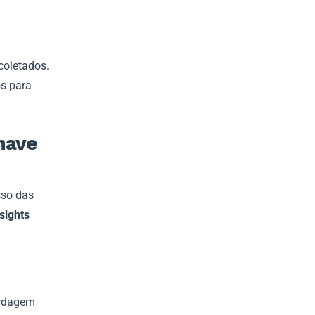
coletados.
s para
have
sso das
sights
ordagem