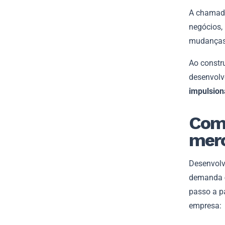
A chama
negócios,
mudanças 
Ao constr
desenvol
impulsion
Como
merc
Desenvolv
demanda
passo a p
empresa: