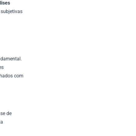
lises
subjetivas
ndamental.
es
inhados com
ise de
ta