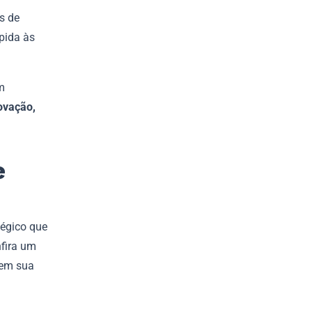
s de
pida às
m
ovação,
e
tégico que
nfira um
 em sua