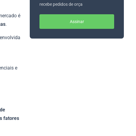
recebe pedidos de orça
 mercado é
Assinar
sas
.
senvolvida
nciais e
?
 de
s fatores