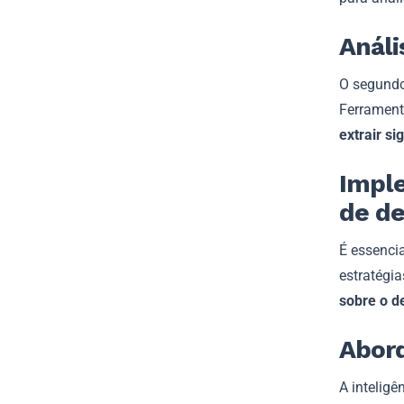
Análi
O segundo 
Ferrament
extrair si
Imple
de d
É essenci
estratégi
sobre o d
Abor
A intelig