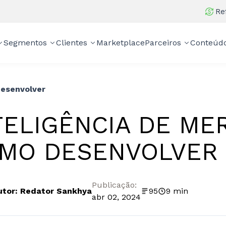
Re
Segmentos
Clientes
Marketplace
Parceiros
Conteúd
desenvolver
TELIGÊNCIA DE ME
MO DESENVOLVER
Publicação:
utor: Redator Sankhya
95
9 min
abr 02, 2024