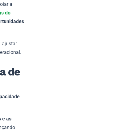
oiar a
as do
ortunidades
 ajustar
eracional.
ia de
pacidade
 e as
ançando