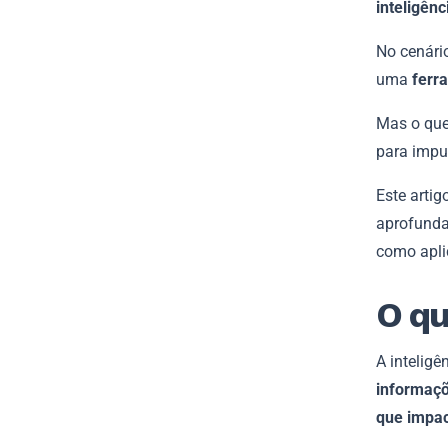
inteligên
No cenário
uma
ferr
Mas o que
para impu
Este arti
aprofunda
como aplic
O qu
A intelig
informaçõ
que impac