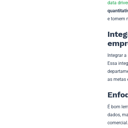
data drive
quantitati
e tomem m
Integ
empre
Integrar a
Essa integ
departame
as metas 
Enfoq
É bom lem
dados, ma
comercial