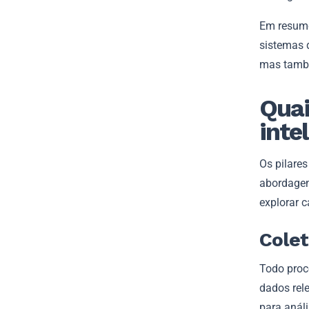
Em resumo
sistemas 
mas tamb
Quai
inte
Os pilare
abordagem
explorar 
Colet
Todo proc
dados rel
para análi