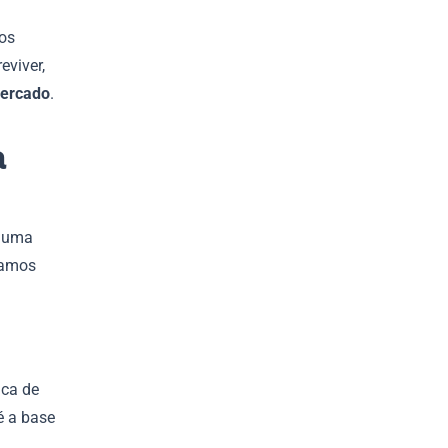
os
eviver,
mercado
.
a
r uma
Vamos
ica de
é a base