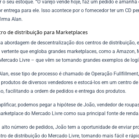
r o seu estoque. “O varejo vende hoje, faz um pedido e amanhã 
or entrega para ele. Isso acontece por o fornecedor ter um CD pe
afirma Alan.
ro de distribuição para Marketplaces
a abordagem de descentralização dos centros de distribuição, e
vertente que engloba grandes marketplaces, como a Amazon,
 Mercado Livre – que vêm se tornando grandes exemplos de logí
lan, esse tipo de processo é chamado de Operação Fullfillment,
 produtos de diversos vendedores e estocá-los em um centro de
ão, facilitando a ordem de pedidos e entrega dos produtos.
plificar, podemos pegar a hipótese de João, vendedor de roupa
marketplace do Mercado Livre como sua principal fonte de renda
m alto número de pedidos, João tem a oportunidade de enviar pr
tro de distribuição do Mercado Livre, tornando mais fácil e rápi