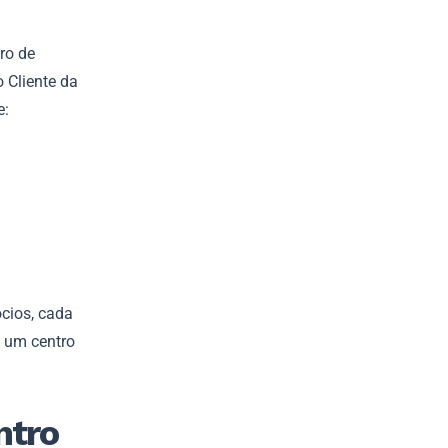
ro de
o Cliente da
e:
cios, cada
m um centro
ntro