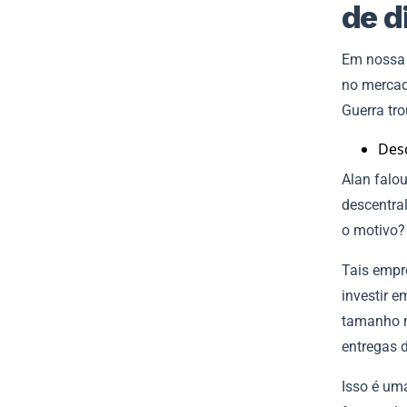
de d
Em nossa 
no mercado
Guerra tr
Desc
Alan falo
descentra
o motivo?
Tais empr
investir e
tamanho m
entregas 
Isso é um