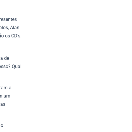
resentes
plos, Alan
o os CD’s.
ia de
esso? Qual
aram a
om um
nas
do