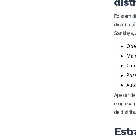
dist
Existem d
distribuiç
Sankhya, 
Oper
Maio
Cont
Poss
Aut
Apesar de
empresa p
de distrib
Estr