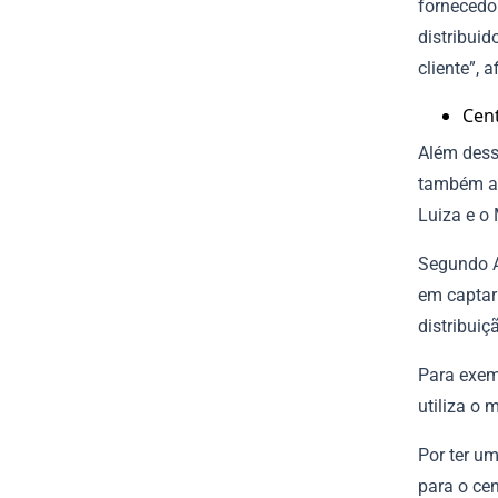
fornecedo
distribuid
cliente”, 
Cent
Além dess
também a 
Luiza e o
Segundo A
em captar
distribuiç
Para exem
utiliza o 
Por ter u
para o cen