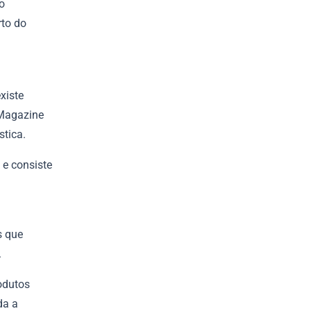
o
rto do
xiste
 Magazine
stica.
 e consiste
s que
.
odutos
da a