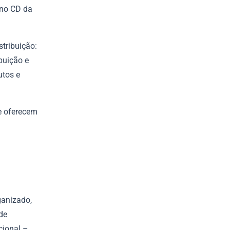
 no CD da
tribuição:
buição e
utos e
e oferecem
ganizado,
de
cional –