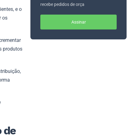
recebe pedidos de orça
entes, e o
r os
Assinar
ncrementar
os produtos
tribuição,
forma
e
 de