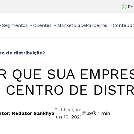
Re
Segmentos
Clientes
Marketplace
Parceiros
Conteúd
o de distribuição?
R QUE SUA EMPRES
 CENTRO DE DISTR
Publicação:
utor: Redator Sankhya
69
7 min
jun 10, 2021