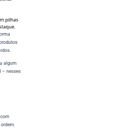
forma
 produtos
rdos.
ou algum
l – nesses
r com
 ordem.