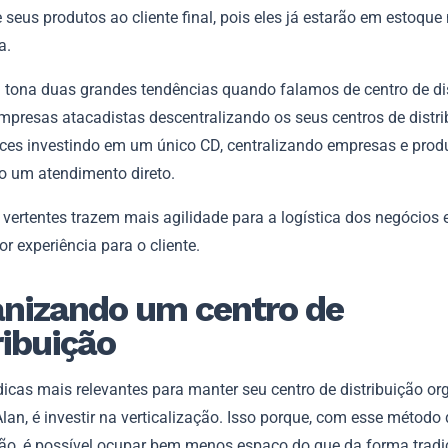
 seus produtos ao cliente final, pois eles já estarão em estoque
a.
 à tona duas grandes tendências quando falamos de centro de dis
mpresas atacadistas descentralizando os seus centros de distri
ces investindo em um único CD, centralizando empresas e prod
o um atendimento direto.
vertentes trazem mais agilidade para a logística dos negócios 
 experiência para o cliente.
nizando um centro de
ribuição
icas mais relevantes para manter seu centro de distribuição or
an, é investir na verticalização. Isso porque, com esse método 
ão, é possível ocupar bem menos espaço do que da forma tradi