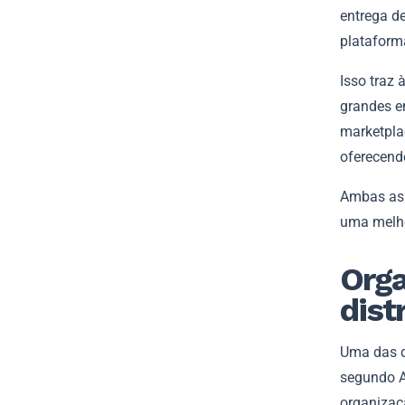
entrega de
plataform
Isso traz
grandes e
marketpla
oferecend
Ambas as 
uma melhor
Orga
dist
Uma das d
segundo Al
organizaç