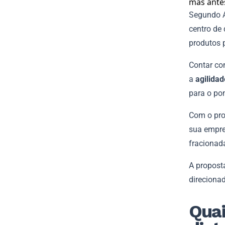
Segundo A
centro de 
produtos p
Contar co
a
agilidad
para o po
Com o proc
sua empre
fracionad
A propost
direcionad
Quai