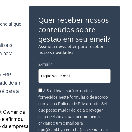
Quer receber nossos
encial que
conteúdos sobre
gestão em seu email?
liza o
Assine a newsletter para receber
nossas novidades.
a para
E-mail
*
o ERP
dade de um
 é para a
A Sankhya usará os dados
fornecidos neste formulário de acordo
com a sua Política de Privacidade. Sei
que posso mudar de ideia e revogar
esta decisão a qualquer momento
enviando um e-mail para
dpo@sankhya.com.br (esse email não