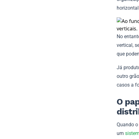
horizontal
No entant
vertical,
que podem
Já produt
outro grã
casos a f
O pap
distr
Quando o 
um
sistem