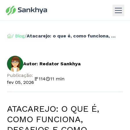
/ Blog
/
Atacarejo: o que é, como funciona, desafios e como superá-los
Autor: Redator Sankhya
Publicação:
114
11 min
fev 05, 2026
ATACAREJO: O QUE É,
COMO FUNCIONA,
DESAFIOS E COMO