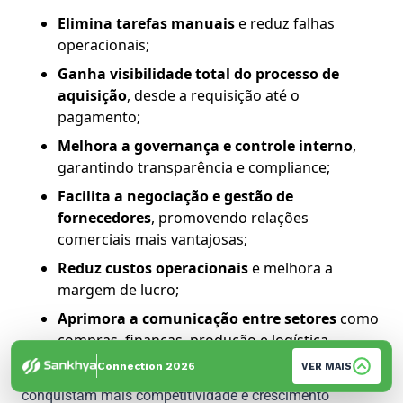
Elimina tarefas manuais
e reduz falhas
operacionais;
Ganha visibilidade total do processo de
aquisição
, desde a requisição até o
pagamento;
Melhora a governança e controle interno
,
garantindo transparência e compliance;
Facilita a negociação e gestão de
fornecedores
, promovendo relações
comerciais mais vantajosas;
Reduz custos operacionais
e melhora a
margem de lucro;
Aprimora a comunicação entre setores
como
compras, finanças, produção e logística.
Connection 2026
VER MAIS
Ao implementar um ERP especializado, as empresas
conquistam mais competitividade e crescimento